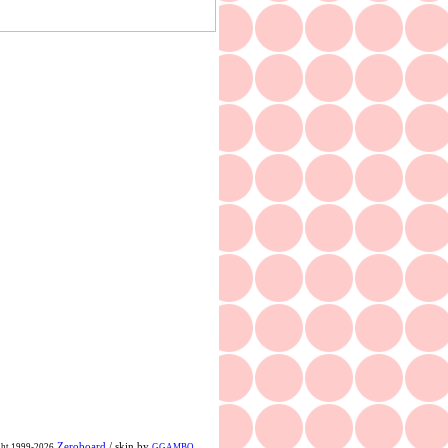
Zeroboard
/ skin by
ght 1999-2026
GGAMBO