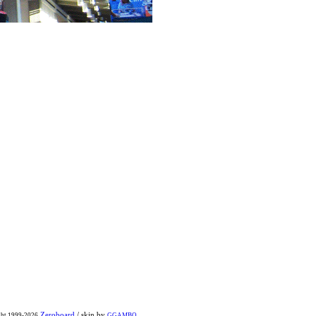
Zeroboard
/ skin by
ght 1999-2026
GGAMBO