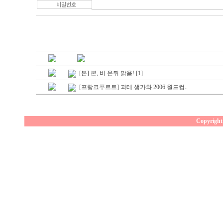
[본] 본, 비 온뒤 맑음! [1]
[프랑크푸르트] 괴테 생가와 2006 월드컵..
Copyright 