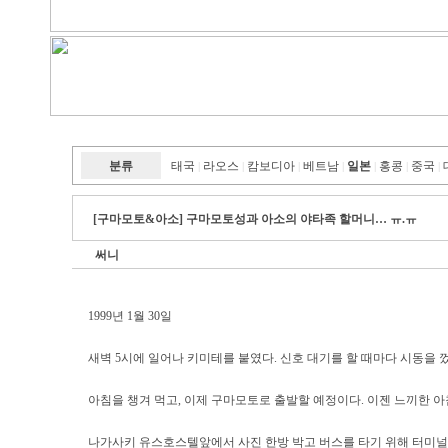
분류
태국
라오스
캄보디아
베트남
일본
홍콩
중국
|
|
|
|
|
|
|
[구마모토&아소] 구마모토성과 아소의 야타족 할머니… ㅠ.ㅠ
써니
1999년 1월 30일
새벽 5시에 일어나 키미테를 붙였다. 신호 대기를 할 때마다 시동을 
아침을 챙겨 먹고, 이제 구마모토로 출발할 예정이다. 이젠 느끼한 아침
나가사키 유스호스텔앞에서 사진 한방 박고 버스를 타기 위해 터미널로