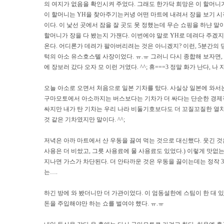
의 여지가 없음을 확인시켜 주었다. 그래도 한가닥 희망은 이 할머니
이 할머니는 YH을 찾아주기는커녕 어떤 마트에 내려서 장을 보기 시작
이다. 이 낯선 곳에서 잠을 잘 곳도 못 정했는데 무슨 쇼핑을 하냔 말
할머니가 장을 다 봤는지 가잰다. 이번에야 말로 YH로 데려다 주겠지
온다. 어디론가 데려가 팔아버리려는 것은 아니겠지? 이런, 5분간의
턱의 아소 유스호스텔 사장이었다. ㅠ.ㅠ 그러니 다시 종합해 보자면,
에 장보러 갔다 오자 모 이런 거였다. ^^; 휴===3 정말 화가 난다, 나
오늘 아소로 오면서 처음으로 일본 기차를 탔다. 사실상 일본에 와서
구마모토에서 아소까지는 버스보다는 기차가 더 싸다는 단순한 경제적
싸지만 내가 탄 기차는 우리 나라 비둘기호보다도 더 꼬질꼬질한 열차였
것 같은 기차였지만 말이다. ^^;
저녁은 아까 마트에서 산 우동을 끓여 먹는 것으로 대신했다. 웃긴 것
사용은 더 비쌌고, 그릇 사용료에 물 사용료도 있었다.) 이렇게 맛없
지나면 가스가 차단된다. 더 안타까운 것은 우동을 끓이는데는 정작 3
는….
하긴 방에 와 봤더니만 더 가관이었다. 이 엄동설한에 스팀이 한 대 있는
돈을 주입해야만 하는 쇼를 벌여야 했다. ㅠ.ㅠ