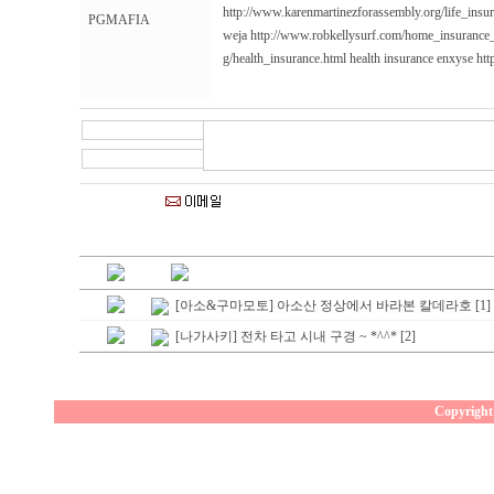
http://www.karenmartinezforassembly.org/life_insu
PGMAFIA
weja
http://www.robkellysurf.com/home_insurance
g/health_insurance.html
health insurance enxyse
htt
[아소&구마모토] 아소산 정상에서 바라본 칼데라호 [1]
[나가사키] 전차 타고 시내 구경 ~ *^^* [2]
Copyright 