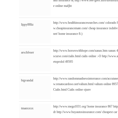
alth insurance 8(
http://www.bee-gees.info/lifeinsur
e online mafjht
http://www.healthinsurancesearches.com/
colorado 
lippy88liz
w.cheapinsurancemate.com/
cheap insurance ixdnb
net/
home insurance 8-)
http://www.horseswithhope.com/xanax.htm
xanax 
arschfeuer
scurse.com/cialis.html
cialis online :-O
http://www.a
etoprolol 49595
http://www.randommadnessintorrance.com/accutane
bigvandal
w.renatocardoso.net/valium.html
valium online 895
Cialis.html
Cialis online ojunv
http://www.mega1031.org/
home insurance 867
htt
tmanxxxx
dr
http://www.buyautosinsurance.com/
cheapest car