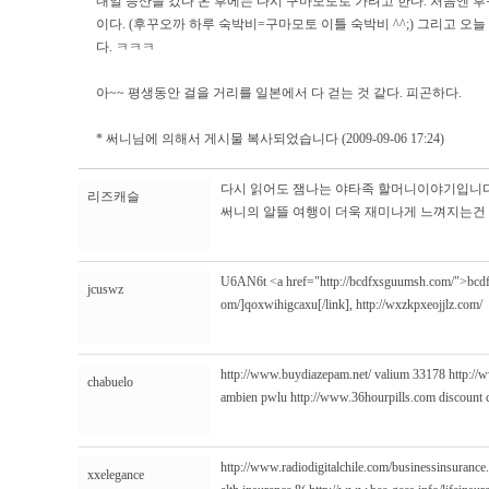
내일 등산을 갔다 온 후에는 다시 구마모토로 가려고 한다. 처음엔 
이다. (후꾸오까 하루 숙박비=구마모토 이틀 숙박비 ^^;) 그리고 오늘
다. ㅋㅋㅋ
아~~ 평생동안 걸을 거리를 일본에서 다 걷는 것 같다. 피곤하다.
* 써니님에 의해서 게시물 복사되었습니다 (2009-09-06 17:24)
다시 읽어도 잼나는 야타족 할머니이야기입니다
리즈캐슬
써니의 알뜰 여행이 더욱 재미나게 느껴지는건 
U6AN6t <a href="http://bcdfxsguumsh.com/">bcdfxs
jcuswz
om/]qoxwihigcaxu[/link],
http://wxzkpxeojjlz.com/
http://www.buydiazepam.net/
valium 33178
http://
chabuelo
ambien pwlu
http://www.36hourpills.com
discount c
http://www.radiodigitalchile.com/businessinsurance
xxelegance