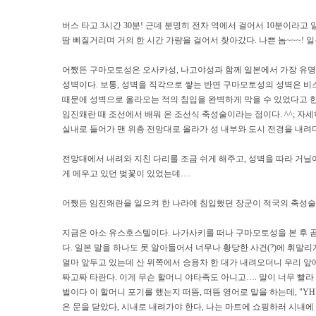
버스 타고 3시간 30분! 근데 분명히 전차 역에서 걸어서 10분이라고
땀 삐질거리며 거의 한 시간 가량을 걸어서 찾아갔다. 나쁜 놈~~~! 일본
어쨌든 구마모토성은 오사카성, 나고야성과 함께 일본에서 가장 유명한
성벽이다. 보통, 성벽을 직각으로 쌓는 반면 구마모토성의 성벽은 비
때문에 성벽으로 올라오는 적의 침입을 완벽하게 막을 수 있었다고 한
임진왜란 때 조선에서 배워 온 조선식 축성술이라는 점이다. ^^; 자
실내로 들어가 맨 위층 전망대로 올라가 성 내부와 도시 전경을 내려다
전망대에서 내려와 지친 다리를 조금 쉬게 해주고, 성벽을 따라 거닐어
게 메우고 있던 벚꽃이 있었는데….
어쨌든 임진왜란을 일으켜 한 나라에 침입했던 장군이 적국의 축성술을 
지금은 아소 유스호스텔이다. 나가사키를 떠나 구마모토성을 본 후 곧
다. 일본 말을 하나도 못 알아들어서 너무나 황당한 사건(?)에 휘말리
얼마 앞두고 있는데 산 위쪽에서 승용차 한 대가 내려오더니 우리 앞에
짜고짜 타란다. 이게 무슨 할머니 야타족도 아니고…. 말이 너무 빨라 
벌이다 이 할머니 포기를 했는지 떠뜸, 떠뜸 영어로 말을 하는데, "YH close
은 문을 닫았다, 시내로 내려가야 한다, 나는 마트에 쇼핑하러 시내에