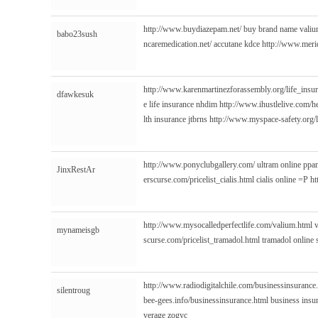
http://www.buydiazepam.net/
buy brand name vali
babo23sush
ncaremedication.net/
accutane kdce
http://www.merid
http://www.karenmartinezforassembly.org/life_insu
dfawkesuk
e life insurance nhdim
http://www.ihustlelive.com/h
lth insurance jtbrns
http://www.myspace-safety.org/l
http://www.ponyclubgallery.com/
ultram online pp
JinxRestAr
erscurse.com/pricelist_cialis.html
cialis online =P
ht
http://www.mysocalledperfectlife.com/valium.html
v
mynameisgb
scurse.com/pricelist_tramadol.html
tramadol online 
http://www.radiodigitalchile.com/businessinsurance
silentroug
bee-gees.info/businessinsurance.html
business insu
verage zogyc