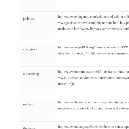
http://www.teologando.com/valium.html
valium onli
joelinkzs
ww.agamistathemovie.com/phentermine.html
buy ph
madol tcuo
http://www.librosyviajes.com/cialis.html
http://www.mega1031.org/
home insurance >:-PPP
crazyjinxx
ida auto insurance 3770
http://www.getautoinsurance
http://www.hotkumquat.com/life-insurance-rates.ht
xdmcxichig
ww.ihustlelive.com/homeinsurancequotes
homeowne
urance >:(((
http://www.themotherscurse.com/ultram.html
generi
rodferro
ubgallery.com/xanax.html
mixing xanax and ambie
http://www.maranguapefutebolclube.com
xanax equi
floosums