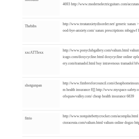
4693
http://www.modernelectricguitars.com/accutan
http://www.treatanxietydisorder.net/
generic xanax >
Thebibs
ood-bye-anxiety.com/
xanax prescriptions mbqgwf
http://www.ponyclubgallery.com/valium.html
valium
xxcATTIexx
icago.com/doxycycline.html
doxycycline online zpf
ery.com/tramadol.html
buy intravenous tramadol bf
http://www.fimbresforcouncil.com/cheaphomeinsur
shotgunpan
m
health insurance 8]]
http://www.myspace-safety.o
ofsquawvalley.com/
cheap health insurance 6839
http://www.notquitebettycrocker.com/acomplia.html
fitrio
ctoraceuta.com/valium.html
valium online dogzo
htt