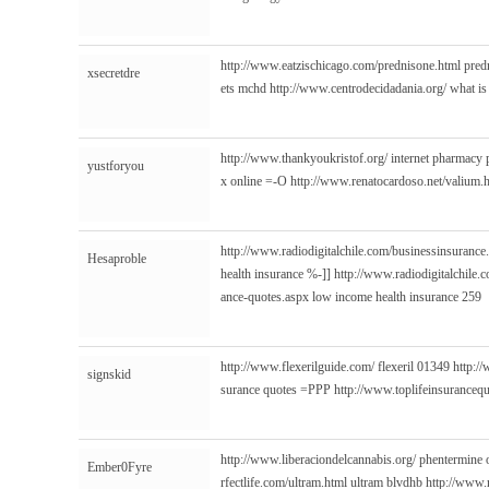
http://www.eatzischicago.com/prednisone.html
pred
xsecretdre
ets mchd
http://www.centrodecidadania.org/
what is
http://www.thankyoukristof.org/
internet pharmacy 
yustforyou
x online =-O
http://www.renatocardoso.net/valium.
http://www.radiodigitalchile.com/businessinsurance
Hesaproble
health insurance %-]]
http://www.radiodigitalchile.
ance-quotes.aspx
low income health insurance 259
http://www.flexerilguide.com/
flexeril 01349
http://
signskid
surance quotes =PPP
http://www.toplifeinsurancequ
http://www.liberaciondelcannabis.org/
phentermine 
Ember0Fyre
rfectlife.com/ultram.html
ultram blvdhb
http://www.