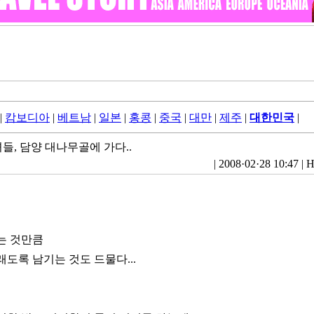
|
캄보디아
|
베트남
|
일본
|
홍콩
|
중국
|
대만
|
제주
|
대한민국
|
녀들, 담양 대나무골에 가다..
|
2008·02·28 10:47
|
H
는 것만큼
도록 남기는 것도 드물다...