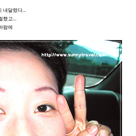
내달렸다...
했고...
 바람에