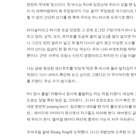
완전히 무대뽀 정신이다. 첫 버스는 8시에 있었는데 우리가 갔을 땐 입
이 이 새벽바람부터 왜 무앙씽까지 가는 걸까? 무앙씽은 여기보다도 더 
쩔 수 없이 간단히 요기를 한 후에 우리는 9시 버스에 오르기로 했다.
터미널이라고 하기엔 조금 민망한 그 곳에 조그만 구멍가게가 하나 있
르고 양파, 상치, 오이, 토마토를 조금씩 썰어 넣고,(좀 많이 넣으면 
니 그것도 반만 잘라서 넣고 꼭 멸치 다시다 같이 생긴 이상한 소스를
어야 산다는 집념이 한 몫 하기는 먹는다. 우리 나라 바게트처럼 딱딱
뿐이다. 근데 아무리 프랑스 식민지 영향이라고 하지만 이 산골 마을
나는 금방 완성된 샌드위치를 맛있게 먹은 후 버스에 올라 일치감치 
먹었다. 다시 내려서 확인해 보고 싶지만 그랬다간 이 무지막지한 현
를 지켰다. 무슨 수가 생기겠지...
9시 정시 출발! 여행와서 정시에 출발하는 차는 처음 타본다. 세상에
도로는 정말 폭탄 맞은 길 그대로다. 그나마 포장도로는 이가 빠진 
대로 완전히 jumping bus다. 점프했다 내려올 땐 마치 롤러코스터
만... 제이미와 아미타가 웃으면서 자기들도 따라해 본다. 에버랜드 갈
에 무리가 온다. 떨어질 때마다 허리에 충격이 가는지 자꾸 아파온다.
우여곡절 끝에 Muang Xing에 도착했다. 2시간 30분만에 도착한 