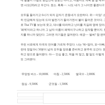
데 딸둘이 15살로 동갑인데 쌍둥인 아니고, 아줌마도 계획 좀 잘 세우시
면 사오(20)라고 우긴다. 졌소. 흑흑~~. 나도 내가 그 나이면 좋겠다구
모두들 돌아가고 6시가 되자 갑자기 온동네가 요란하다. 위~~이잉! 
히 민감해져 있는데 드뎌 발전기가 돌아가면서 불이 들어온 것이다. 그런
로 Thai TV를 보는데 웃고, 대사를 따라하고 난리를 치길래 옆에 앉
'페엑'이라고 하니까 그 남자 이름이 페엑이구나하고 짐작할 뿐이지. 한참
지를 하니까 맞단다. 그러면 자기들은 잘꺼란다. 에궁~~ 벌써? 참 편하
우린 서로에게 자국의 언어를 가르쳐 주었다. 나는 '메=엄마, 포=아
런데 정말 8시 50분이 넘자 모두들 양초를 준비하고 분주히 오간다. 
하고 방으로 들어왔다. 아~~ 인심 좋고, 먹을 꺼 많고, 할 일도 이렇
또 그려본다.
·무앙씽 버스 - 10,000K ·아침 - 2,500K ·쌀국수 - 2,000K
·점심 - 9,500K ·군것질 - 1,500K