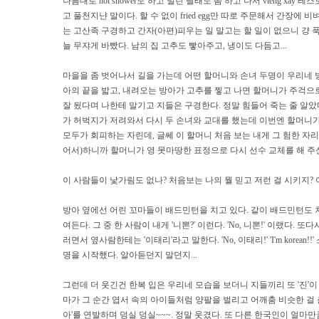
나름대로 hot shower도 하고 밀린 빨래도 좀 하고 나서 vieng xay 레스토랑에 
고 풀천지냔 말이다. 할 수 없이 fried egg만 따로 주문해서 간장
는 고산족 구경하고 간자(아편)피우는 일 말고는 할 일이 없으니 걍 푹 
늘 무쟈게 바빴다. 남의 집 고추도 빻아주고, 냉이도 다듬고...
마을을 좀 벗어나서 길을 가는데 어떤 할머니와 손녀 두명이 우리네 
아의 끝을 밟고, 내려오는 방아가 고추를 찧고 나면 할머니가 주걱으로
잘 됬다며 나한테 말기고 지들은 구경한다. 정말 힘들어 죽는 줄 알았
가 허벅지가 저려와서 다시 두 손녀와 교대를 했는데 이번엔 할머니가
모두가 회피하는 자린데, 글쎄 이 할머니 처음 보는 내게 그 험한 자리
어서)하니까 할머니가 영 못마땅한 표정으로 다시 선수 교체를 해 주신다
이 사람들이 낯가림도 없나? 처음보는 나의 뭘 믿고 저런 걸 시키지? 
방아 옆에선 어린 꼬마들이 배드민턴을 치고 있다. 같이 배드민턴도 
여든다. 그 중 한 사람이 내게 '니뽄?' 이런다. 'No, 니뽄!' 이랬다. 또다시
러면서 옆사람한테는 '이태리'라고 말한다. 'No, 이태리!' 'I'm kore
명을 시작했다. 알아듣던지 말던지...
그런데 더 웃긴건 한복 입은 우리네 모습을 보더니 지들끼리 또 '진'이
마가 그 순간 엽서 속의 아이들처럼 양팔을 벌리고 어깨춤 비슷한 걸 춘다
아'를 연발하며 덩실 덩실~~~. 정말 웃겼다. 또 다른 한국인이 얼마만