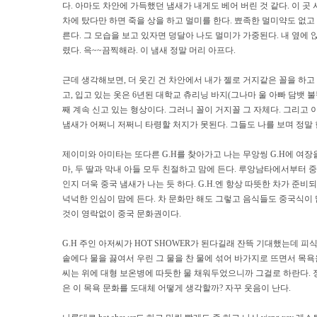
다. 아마도 차안에 가득했던 냄새가 내게도 베어 버린 것 같다. 이 곳
차에 탔다만 하면 죽을 상을 하고 멀미를 한다. 뾰족한 멀미약도 없고
른다. 그 모습을 보고 있자면 덩달아 나도 멀미가 가중된다. 내 옆에
렸다. 윽~~끔찍해라. 이 냄새 정말 머리 아프다.
근데 생각해보면, 더 웃긴 건 차안에서 내가 젤로 거지같은 꼴을 하고
고, 입고 있는 옷은 6년된 대학교 츄리닝 바지(그나마 울 아빠 담뱃 
째 계속 신고 있는 형상이다. 그러니 꼴이 거지꼴 그 자체다. 그리고
냄새가 어쩌니 저쩌니 타령할 처지가 못된다. 그들도 나를 보며 정말 
제이미와 아미타는 또다른 G.H를 찾아가고 나는 무앙씽 G.H에 여장을 
마, 두 딸과 막내 아들 모두 친절하고 맘에 든다. 루앙남타에서부터 
인지 더욱 중국 냄새가 나는 듯 하다. G.H.엔 항상 따뜻한 차가 준비
넉넉한 인심이 맘에 든다. 차 문화만 해도 그렇고 음식들도 중국식이 
것이 영락없이 중국 문화권이다.
G.H 주인 아저씨가 HOT SHOWER가 된다길래 잔뜩 기대했는데 피
솥에다 물을 끓여서 우린 그 물을 찬 물에 섞어 바가지로 뜨면서 목욕
씨는 위에 대형 보온병에 따듯한 물 채워두었으니까 그걸로 하란다. 정
은 이 목욕 문화를 도대체 어떻게 생각할까? 자꾸 웃음이 난다.