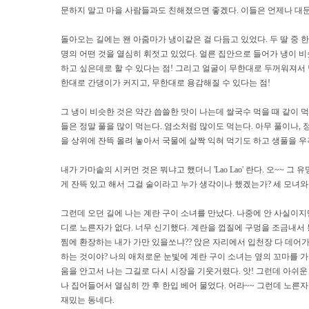
문하지 말고 마을 사람들과도 친해졌으면 좋겠다. 이들은 언제나 대문
돌아오는 길에는 왠 아줌마가 냉이같은 걸 다듬고 있었다. 두 딸 중 한
명의 어떤 것을 열심히 휘젓고 있었다. 얼른 집안으로 들어가 냉이 비
하고 싶은데로 할 수 있다는 점! 그리고 얼굴이 무한대로 두꺼워져서 남의
한대로 간댕이가 커지고, 무한대로 용감해질 수 있다는 점!
그 냉이 비슷한 것은 약간 씁쓸한 맛이 나는데 쌀국수 먹을 때 같이 먹기
들은 정말 풀을 많이 먹는다. 염소처럼 많이도 먹는다. 아무 풀이나,
을 상위에 잔뜩 올려 놓아서 국물에 살짝 익혀 먹기도 하고 생풀을 우걱 
내가 가마솥의 시커먼 것은 뭐냐고 했더니 'Lao Lao' 란다. 오~~ 
게 잔뜩 있고 해서 그걸 술이라고 누가 생각이나 했겠는가? 세 모녀와
그런데 오던 길에 나는 계란 구이 소녀를 만났다. 나중에 안 사실이지
디로 노른자가 없다. 너무 신기했다. 계란을 껍질에 구멍을 조금내서
찜에 환장하는 내가 가만 있을쏘냐?? 앉은 자리에서 입천장 다 데어가며
하는 것이야? 나의 애처로운 눈빛에 계란 구이 소녀는 옆의 꼬마를 가
움을 안고서 나는 그길로 다시 시장을 기웃거렸다. 앗! 그런데 아쉬운
나 집어들어서 열심히 깐 후 한입 베어 물었다. 어라~~ 그런데 노른자가
재밌는 동네다.