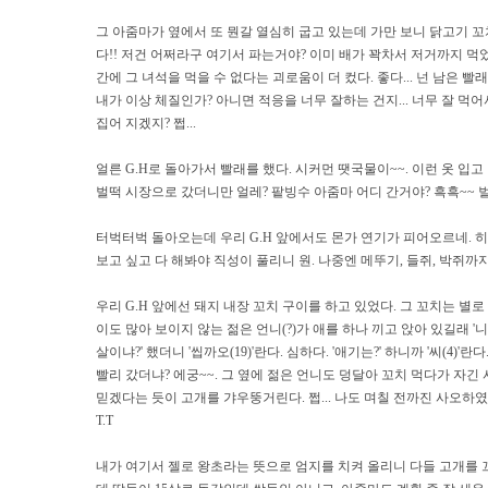
그 아줌마가 옆에서 또 뭔갈 열심히 굽고 있는데 가만 보니 닭고기 꼬치
다!! 저건 어쩌라구 여기서 파는거야? 이미 배가 꽉차서 저거까지 먹
간에 그 녀석을 먹을 수 없다는 괴로움이 더 컸다. 좋다... 넌 남은 빨
내가 이상 체질인가? 아니면 적응을 너무 잘하는 건지... 너무 잘 먹
집어 지겠지? 쩝...
얼른 G.H로 돌아가서 빨래를 했다. 시커먼 땟국물이~~. 이런 옷 입고
벌떡 시장으로 갔더니만 얼레? 팥빙수 아줌마 어디 간거야? 흑흑~~ 벌써
터벅터벅 돌아오는데 우리 G.H 앞에서도 몬가 연기가 피어오르네. 히히~
보고 싶고 다 해봐야 직성이 풀리니 원. 나중엔 메뚜기, 들쥐, 박쥐까
우리 G.H 앞에선 돼지 내장 꼬치 구이를 하고 있었다. 그 꼬치는 
이도 많아 보이지 않는 젊은 언니(?)가 애를 하나 끼고 앉아 있길래 '니
살이냐?' 했더니 '씹까오(19)'란다. 심하다. '애기는?' 하니까 '씨(4)
빨리 갔더냐? 에궁~~. 그 옆에 젊은 언니도 덩달아 꼬치 먹다가 자긴 사
믿겠다는 듯이 고개를 갸우뚱거린다. 쩝... 나도 며칠 전까진 사오하였는
T.T
내가 여기서 젤로 왕초라는 뜻으로 엄지를 치켜 올리니 다들 고개를 끄