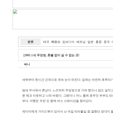
분류
태국
라오스
캄보디아
베트남
일본
홍콩
중국
|
|
|
|
|
|
|
[2001.1.6] 무앙씽, 촛불 없이 살 수 없는 곳!
써니
새벽부터 한시간 간격으로 계속 눈이 떠진다. 입에는 여전히 호루라기가
밤새 무서워서 혼났다. 느즈막히 무앙씽으로 가려 했으나 잠도 설치고 새벽부
른 체크 아웃하고 나와 버렸다. 그랬더니 어느 틈에 호주인 부부도 따라
부다. 어쨌든 우린 또 함께 버스 스테이션을 찾아갔다.
제이미에게 가이드북이 있어서 난 여길 따라붙길 참 잘했단 생각이 들