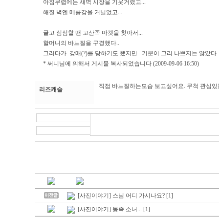
아침무렵에는 새벽 시장을 기웃거렸고...
해질 녁엔 메콩강을 거닐었고...
글고 심심할 땐 고산족 마켓을 찾아서...
할머니의 바느질을 구경했다..
그러다가..강매(?)를 당하기도 했지만...기분이 그리 나쁘지는 않았다..^
* 써니님에 의해서 게시물 복사되었습니다 (2009-09-06 16:50)
직접 바느질하는모습 보고싶어요. 무척 관심있
리즈캐슬
[사진이야기] 스님 어디 가시나요? [1]
[사진이야기] 몽족 소녀... [1]