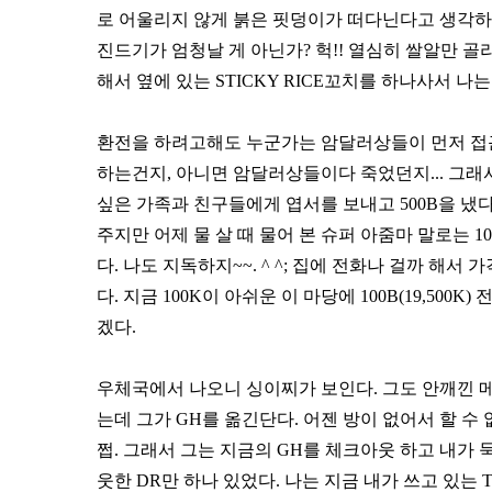
로 어울리지 않게 붉은 핏덩이가 떠다닌다고 생각하
진드기가 엄청날 게 아닌가? 헉!! 열심히 쌀알만 골
해서 옆에 있는 STICKY RICE꼬치를 하나사서 나
환전을 하려고해도 누군가는 암달러상들이 먼저 접근
하는건지, 아니면 암달러상들이다 죽었던지... 그래
싶은 가족과 친구들에게 엽서를 보내고 500B을 냈다. 
주지만 어제 물 살 때 물어 본 슈퍼 아줌마 말로는 100
다. 나도 지독하지~~. ^ ^; 집에 전화나 걸까 해서
다. 지금 100K이 아쉬운 이 마당에 100B(19,5
겠다.
우체국에서 나오니 싱이찌가 보인다. 그도 안깨낀 메콩
는데 그가 GH를 옮긴단다. 어젠 방이 없어서 할 수 없이
쩝. 그래서 그는 지금의 GH를 체크아웃 하고 내가 
웃한 DR만 하나 있었다. 나는 지금 내가 쓰고 있는 