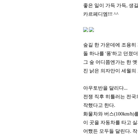
좋은 일이 가득 가득, 생길 
카르페디엠!!! ^^
숲길 한 가운데에 조용히 
돌 하나를 '퐁'하고 던졌더
그 숲 어디쯤엔가는 한 옛
진 낡은 의자만이 세월의
아우토반을 달리다...
전쟁 직후 히틀러는 전국
작했다고 한다.
화물차와 버스(100km/h
이 곳을 자동차를 타고 실
어쨌든 모두들 달린다. 작은 