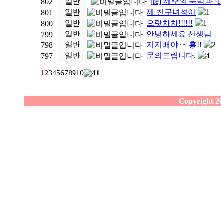
일반
[re] 제주의 숙박과 
802
일반
제 친구녀석이
1
801
일반
으랏차차!!!!!!
1
800
일반
안녕하세요 선생님
799
일반
지지배야~~ 흥!!
2
798
일반
문의드립니다.
4
797
1
2
3
4
5
6
7
8
9
10
41
Copyright 20