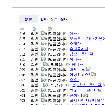
분류
일반
|
질문
|
답변
|
일반
쌤~~~
816
일반
오늘도 네 개나 지웠어요
815
일반
오랜만
814
일반
흘러흘러서
813
일반
김밥 + 문의 글.
812
일반
써니~~
811
일반
써니~~
810
일반
비오는 날
1
809
일반
안녕하세요?
1
808
일반
흠흠..
807
일반
[re] 김밥 + 문의 글.
806
일반
벚꽃 아래 브라이트...
805
일반
선생님!
1
804
일반
실시간이 재밌네요^^
803