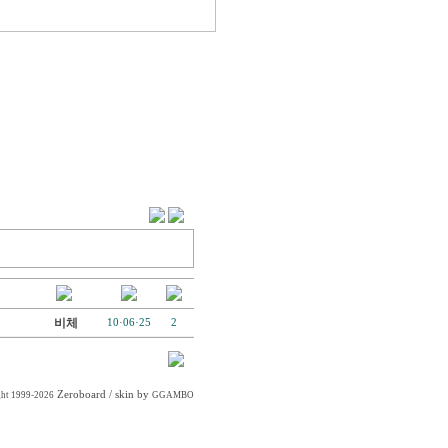
비체
10·06·25
2
Zeroboard
/ skin by
ght 1999-2026
GGAMBO