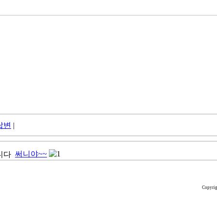
답변
|
써니야~~
1
Copyri