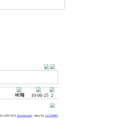
비체
10·06·25
2
Zeroboard
/ skin by
ght 1999-2026
GGAMBO