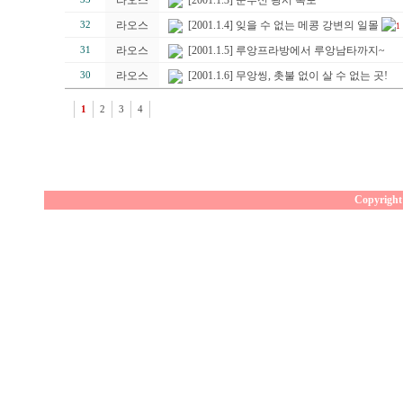
라오스
[2001.1.3] 눈부신 광시 폭포
라오스
[2001.1.4] 잊을 수 없는 메콩 강변의 일몰
32
1
라오스
[2001.1.5] 루앙프라방에서 루앙남타까지~
31
라오스
[2001.1.6] 무앙씽, 촛불 없이 살 수 없는 곳!
30
1
2
3
4
Copyright 