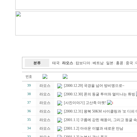
분류
태국
라오스
캄보디아
베트남
일본
홍콩
중국
|
|
|
|
|
|
|
라오스
[2000.12.29] 국경을 넘어 방비엥으로~
39
라오스
[2000.12.30] 폰의 동굴 투어와 멀미나는 튜빙
38
라오스
[사진이야기] 고산족 마켓!
37
1
라오스
[2000.12.31] 왕복 50KM 사이클링과 '쏘 디피 
36
라오스
[2001.1.1] 구름에 갇힌 해돋이, 그리고 동굴 
35
라오스
[2001.1.2] 아쉬운 이별과 새로운 만남
34
33