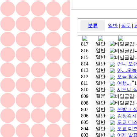
분류
일반
|
질문
|
일반
817
일반
816
일반
815
814
일반
언니 오랜
813
일반
아....오늘
812
일반
오늘 첨
811
일반
여행...
1
810
일반
시드니 
질문
809
일반
808
807
일반
본받고 싶
806
일반
김장김치를
805
일반
도쿄 디즈
804
일반
도쿄 디
803
일반
어제 발표 