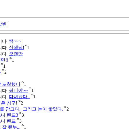
답변
|
쌤~~~
선생님!
1
오랜만
만!!
1
1
옴
2
잘 도착했다
1
써니야~~
1
다녀왔다..
1
은 칭구!
2
 담그다.. 그리고 눈이 쌓였다.
2
니 랜드3
3
즈니 랜드
3
잘 했누...
1