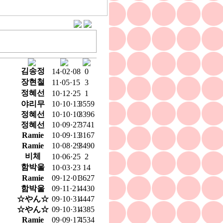
김송정
14·02·08
0
장현철
11·05·15
3
정혜선
10·12·25
1
야리무
10·10·13
3559
정혜선
10·10·10
3396
정혜선
10·09·27
3741
Ramie
10·09·13
3167
Ramie
10·08·29
3490
비체
10·06·25
2
함박울
10·03·23
14
Ramie
09·12·01
3627
함박울
09·11·21
4430
☆やん☆
09·10·31
4447
☆やん☆
09·10·31
4385
Ramie
09·09·17
4534