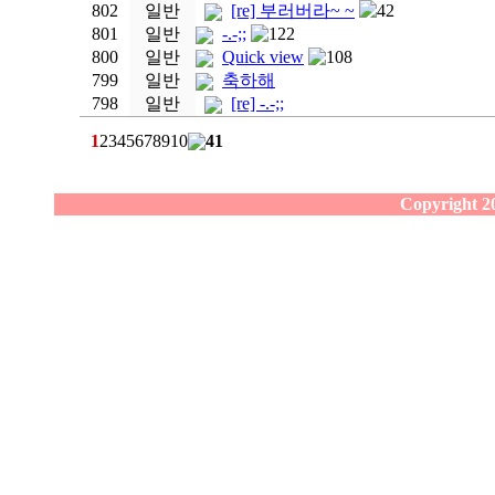
802
일반
[re] 부러버라~ ~
42
801
일반
-.-;;
122
800
일반
Quick view
108
799
일반
축하해
798
일반
[re] -.-;;
1
2
3
4
5
6
7
8
9
10
41
Copyright 20