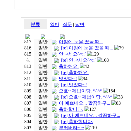
분류
일반
|
질문
|
답변
|
817
일반
아침에 눈을 떴을 때...
816
일반
[re] 아침에 눈을 떴을 때...
79
815
일반
안냐세요^^;;`
129
일반
[re] 안냐세요^^;;`
108
813
일반
축하해요.
42
812
일반
[re] 축하해요.
811
일반
멋있다~!
94
810
일반
[re] 멋있다~!
809
일반
오호~ 제법이당. *^^*
154
808
일반
[re] 오호~ 제법이당. *^^*
33
807
일반
아 예쁘네요... 깔끔하구...
83
806
일반
축하합니다.
127
805
일반
[re] 아 예쁘네요... 깔끔하구...
804
일반
[re] 축하합니다.
803
일반
부러버라~ ~
119