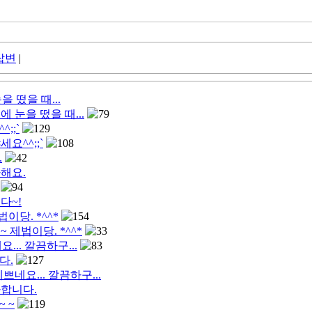
답변
|
을 떴을 때...
침에 눈을 떴을 때...
79
;;`
129
냐세요^^;;`
108
.
42
하해요.
94
있다~!
이당. *^^*
154
호~ 제법이당. *^^*
33
... 깔끔하구...
83
다.
127
 예쁘네요... 깔끔하구...
축하합니다.
 ~
119