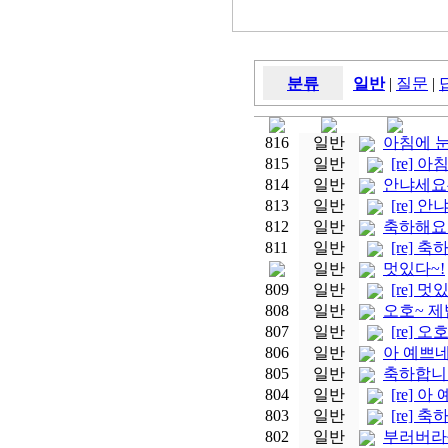
분류
일반
|
질문
|
816
일반
아침에 눈
815
일반
[re] 아
814
일반
안냐세요^^
813
일반
[re] 안
812
일반
축하해요
811
일반
[re] 축
일반
멋있다~!
809
일반
[re] 멋
808
일반
오호~ 제법
807
일반
[re] 오
806
일반
아 예쁘네요
805
일반
축하합니
804
일반
[re] 아
803
일반
[re] 
802
일반
부러버라~