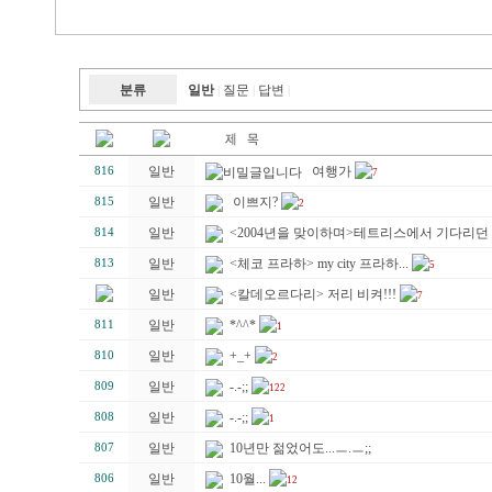
분류
일반
질문
답변
|
|
|
일반
여행가
816
7
일반
이쁘지?
815
2
일반
<2004년을 맞이하며>테트리스에서 기다리던 긴
814
일반
<체코 프라하> my city 프라하...
813
5
일반
<칼데오르다리> 저리 비켜!!!
7
일반
*^^*
811
1
일반
+_+
810
2
일반
-.-;;
809
122
일반
-.-;;
808
1
일반
10년만 젊었어도...ㅡ.ㅡ;;
807
일반
10월...
806
12