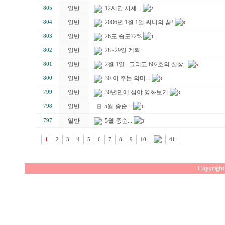
일반
12시간 시체...
805
2
일반
2006년 1월 1일 써니의 꿈!
804
8
일반
26도 습도72%
803
1
일반
28~29일 계획.
802
일반
2월 1일.. 그리고 602호의 실상..
801
5
일반
30 이 주는 의미...
800
3
일반
30년만에 심야 영화보기
799
3
일반
5월 중순...
798
1
일반
5월 중순...
797
3
1
2
3
4
5
6
7
8
9
10
41
Copyright 