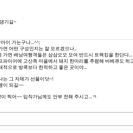
 댕기길~
마이 가는구나...^^;
가면 어떤 구성인지는 잘 모르겠으나..
 가면 배낭여행객들은 삼삼오오 모여 반드시 트렉킹을 한단다...
프파이어에 고산족 마을에서 돼지 한마리를 추렴해 바베큐도 하고
대적으로 방콕보다 한적하고 좋은 곳이야...
나는 그 자체가 선물이닷~!
행이 되길~~
보 많이 찍어~~ 임작가님께도 안부 전해 주시고...ㅋ