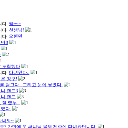
쌤~~~
선생님!
1
오랜만
만!!
1
1
옴
2
1
잘 도착했다
1
다녀왔다..
1
은 칭구!
2
 담그다.. 그리고 눈이 쌓였다.
2
니 랜드3
3
즈니 랜드
3
잘 했누...
1
뻤다.
1
1
다녀와~
1
? 간만에 또 써니님 몰래 제주에 다녀왔답니다.
1