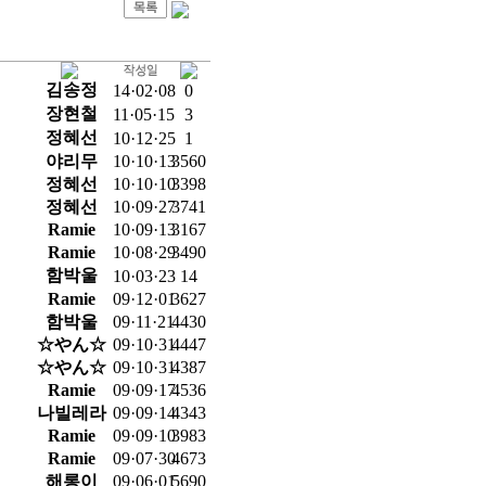
김송정
14·02·08
0
장현철
11·05·15
3
정혜선
10·12·25
1
야리무
10·10·13
3560
정혜선
10·10·10
3398
정혜선
10·09·27
3741
Ramie
10·09·13
3167
Ramie
10·08·29
3490
함박울
10·03·23
14
Ramie
09·12·01
3627
함박울
09·11·21
4430
☆やん☆
09·10·31
4447
☆やん☆
09·10·31
4387
Ramie
09·09·17
4536
나빌레라
09·09·14
4343
Ramie
09·09·10
3983
Ramie
09·07·30
4673
해롱이
09·06·01
5690