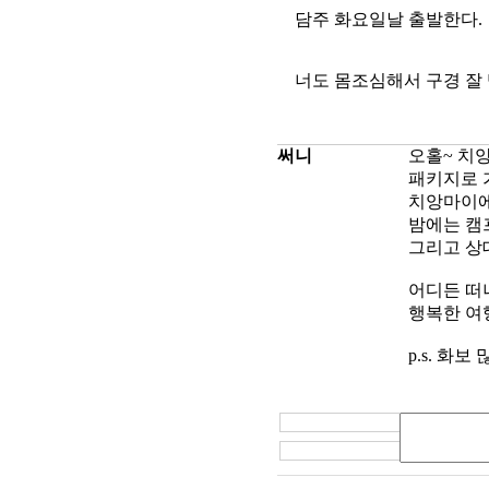
담주 화요일날 출발한다.
너도 몸조심해서 구경 잘
써니
오홀~ 치앙
패키지로 
치앙마이에
밤에는 캠
그리고 상
어디든 떠
행복한 여
p.s. 화