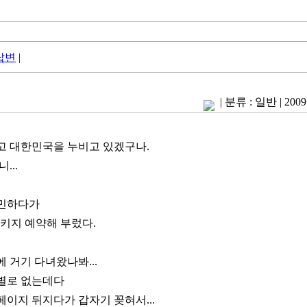
답변
|
|
분류 : 일반
|
2009
고 대한민국을 누비고 있겠구나.
...
고민하다가
패키지 예약해 부렀다.
 거기 다녀왔나봐...
별로 없는데다
이지 뒤지다가 갑자기 꽂혀서...