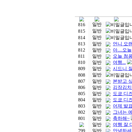
일반
816
일반
815
일반
814
813
일반
언니 오랜
812
일반
아....오늘
811
일반
오늘 첨
810
일반
여행...
809
일반
시드니 
일반
808
807
일반
본받고 싶
806
일반
김장김치를
805
일반
도쿄 디즈
804
일반
도쿄 디
803
일반
어제 발표 
802
일반
그녀는 예
801
일반
축하해~
일반
여행 잘 
799
일반
안녕하세요