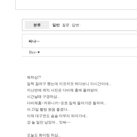
분류
일반
질문
답변
|
|
|
써냐~~
Bice~♥
뭐하삼??
일찍 잘려구 헀는데 이것저것 하다보니 이시간이네...
지난번에 케익 사진은 다비체 홈에 올려놨어.
시간날때 구경하삼...
다비체홈>커뮤니키>포토 일케 들어가믄 될꺼여...
아 25일 빨랑 왔음 좋겠다...
이제 대구껀도 슬슬 마무리 되어가네...
걍 놀 일만 남았어... 앗싸~~
오늘도 화이팅 하삼...