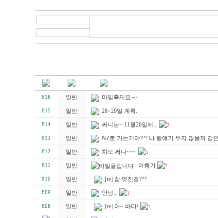
일반
마임축제요~~
816
일반
28~29일 계획.
815
일반
써니님~ 11월26일에...
814
2
일반
NZ로 가는거야??? 나 할얘기 무지 많을꺼 같은데.
813
일반
챠오 써니~~~
812
1
일반
여행가
811
7
일반
[re] 참 멋진걸???
810
일반
안녕...
809
1
일반
[re] 아~ 바다!
808
1