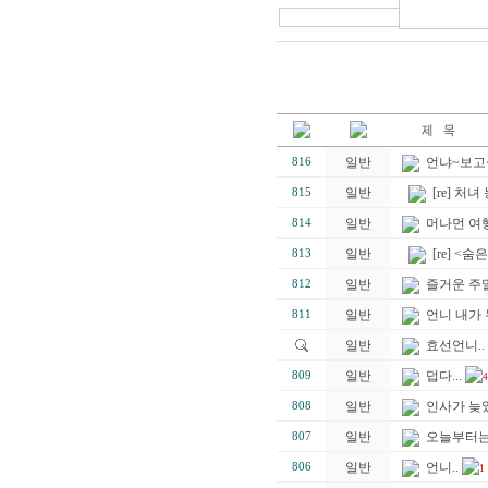
일반
언냐~보고
816
일반
[re] 처녀
815
일반
머나먼 여
814
일반
[re] <숨은
813
일반
즐거운 주
812
일반
언니 내가 
811
일반
효선언니..
일반
덥다...
809
4
일반
인사가 늦었
808
일반
오늘부터는.
807
일반
언니..
806
1