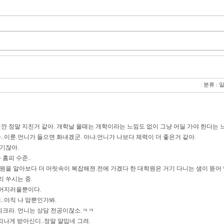
|
분류 : 
깐 정말 지친거 같아. 개학날 올때는 개학이라는 느낌도 없이 그냥 어딜 가야 한다는 
.이룬.언니가 들으면 화내겠군. 아냐.언니가 나보다 체력이 더 좋은거 같아.
기잖아.
홈피 수준..
을 알아보다 더 머릿속이 복잡해젼.전에 가겠다 한 대학원은 거기 다니는 샘이 뜯어 말
리 쑤시는 중.
 어지러울뿐이다.
..아직 나 맘뿐인가봐.
되크라. 언니는 상담 전공이잖소.ㅋㅋ
띠나게 받아신디..정말 얄밉네 그려.