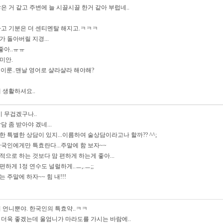
 거 같고 주변에 늘 시끌시끌 한거 같아 부럽네..
고 기분은 더 센티멘탈 해지고.ㅋㅋㅋ
가 돌아버릴 지경...
좋아..ㅠㅠ
미안.
 이룬..맨날 영어로 샬라샬라 해야해?
 생활하셔요..
이 무겁겠구나..
담 좀 받아야 겠네...
 특별한 상담이 있지...이름하여 술상담이라고나 할까?? ^^;
한국인에게만 특효란다...주말에 함 보자~~
적으로 하는 것보다 맘 편하게 하는게 좋아...
 편하게 1정 연수도 널럴하게..ㅡ,.ㅡ;;
 주말에 하자~~ 힘 내!!!
쉬 언니뿐야. 한국인의 특효약..ㅋㅋ
 더욱 좋겠는데 울엄니가 마라도를 가시는 바람에..