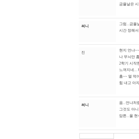
금욜날은 시
그럼...금욜
써니
시간 정해서
현지 언냐~~
진
나 무늬만 홈
2학기 시작
느껴지네..
흠~~ 멀 먹
힘 내고 아자
음...언냐처
써니
그것도 아니
암튼...울 