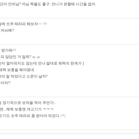
간이 안되남? 아님 목욜도 좋구..언니가 편할때 시간을 잡아.
날에 쏘주 테라피 해보자~~ ^^
 저놔해!!
 방가워^^
피 담당인 거 알쥐? ㅠ.ㅠ
한지 얼마되지도 않는데 언냐 말대로 체력의 한계가 ]
. 체력 보충을 해야겠네
어야 잘 먹었다고 소문이 날까?
아자!!
럼 정기적으로 보약을 먹어 주던가...
면...체력 보충엔 개고기가 ㅋㅋㅋ
현수기도 쏘주 테라피 좀 받아야 되겄다..^^;