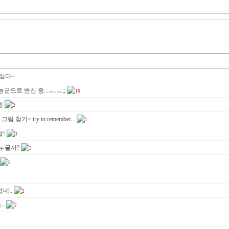
싶다~
 농군으로 변신 중...ㅡ.ㅡ;;
16
행
2
 그림 찾기> try to remember...
1
말!
3
누굴까?
3
5
네..
2
.
2