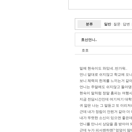
분류
일반
질문
답변
|
|
|
효선언니..
호호
밑에 현숙이도 와있네..반가워..
언니 말대로 쉬지않고 학교에 오니
보니 체력의 한계를 느끼는거 같아.
언니는 주말에도 쉬지않고 돌아댕
현숙이 말처럼 정말 홈피는 여행사 
지금 전담시간인데 여기저기 대학원
귀 얇은 나는 그 말듣고 또 이리저
근데 내가 정립이 안된거 같아 더
내가 뚜렷한 소신이 있으면 좋은데
언니를 만나서 상담을 좀 받아야 
근데 누가 피서랜하맨? 엉덩이 땀