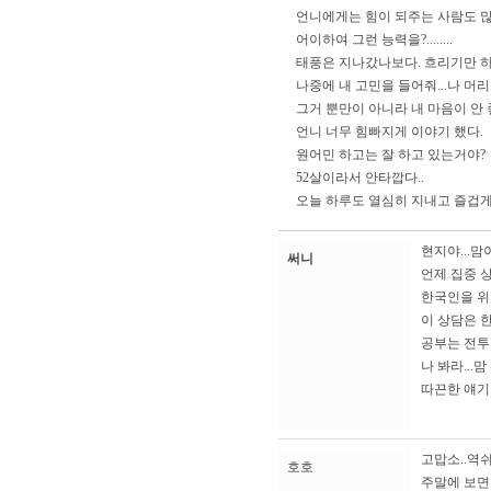
언니에게는 힘이 되주는 사람도 많은
어이하여 그런 능력을?........
태풍은 지나갔나보다. 흐리기만 하
나중에 내 고민을 들어줘...나 머리
그거 뿐만이 아니라 내 마음이 안 
언니 너무 힘빠지게 이야기 했다. 
원어민 하고는 잘 하고 있는거야?
52살이라서 안타깝다..
오늘 하루도 열심히 지내고 즐겁게
현지야...맘
써니
언제 집중 상
한국인을 위한
이 상담은 
공부는 전투
나 봐라...맘
따끈한 얘기는
고맙소..역
호호
주말에 보면