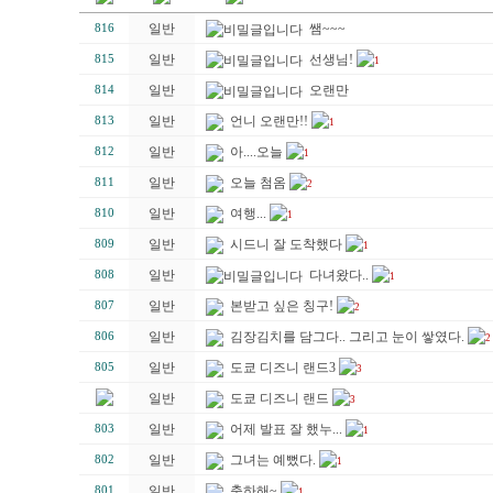
일반
쌤~~~
816
일반
선생님!
815
1
일반
오랜만
814
일반
언니 오랜만!!
813
1
일반
아....오늘
812
1
일반
오늘 첨옴
811
2
일반
여행...
810
1
일반
시드니 잘 도착했다
809
1
일반
다녀왔다..
808
1
일반
본받고 싶은 칭구!
807
2
일반
김장김치를 담그다.. 그리고 눈이 쌓였다.
806
2
일반
도쿄 디즈니 랜드3
805
3
일반
도쿄 디즈니 랜드
3
일반
어제 발표 잘 했누...
803
1
일반
그녀는 예뻤다.
802
1
일반
축하해~
801
1