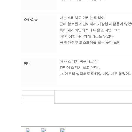
나는 스티치고 마키는 마리야
☆やん☆
근데 할로윈 기간이라서 가장한 사람들이 많았
특히 캐리비안해적에 나온 조디뎁~ㅋㅋ
아! 이상한 나라의 앨리스도 많았다
꼭 하라주쿠 코스프레를 보는 듯한 느낌
아~~ 스티치 귀구나...^^;
써니
간만에 스티치 보고 싶다...
p.s 아무리 생각해도 마키랑 너랑 너무 닮았어..