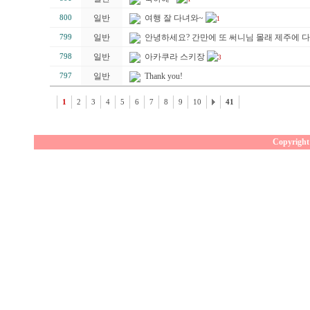
일반
여행 잘 다녀와~
800
1
일반
안녕하세요? 간만에 또 써니님 몰래 제주에 
799
일반
아카쿠라 스키장
798
3
일반
Thank you!
797
1
2
3
4
5
6
7
8
9
10
41
Copyright 