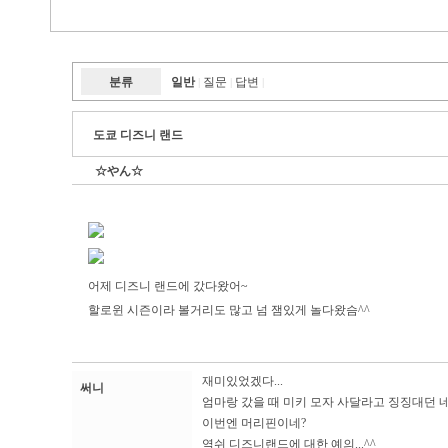
분류
일반
질문
답변
|
|
|
도쿄 디즈니 랜드
☆やん☆
어제 디즈니 랜드에 갔다왔어~
할로윈 시즌이라 볼거리도 많고 넘 잼있게 놀다왔슴^^
재미있었겠다...
써니
엄마랑 갔을 때 미키 모자 사달라고 징징대던 네
이번엔 머리핀이네?
역쉬 디즈니랜드에 대한 예의...^^