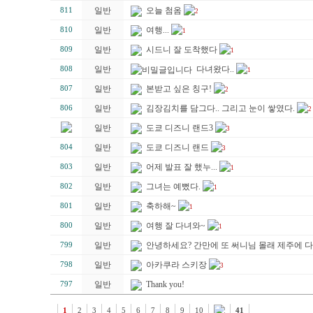
일반
오늘 첨옴
811
2
일반
여행...
810
1
일반
시드니 잘 도착했다
809
1
일반
다녀왔다..
808
1
일반
본받고 싶은 칭구!
807
2
일반
김장김치를 담그다.. 그리고 눈이 쌓였다.
806
2
일반
도쿄 디즈니 랜드3
3
일반
도쿄 디즈니 랜드
804
3
일반
어제 발표 잘 했누...
803
1
일반
그녀는 예뻤다.
802
1
일반
축하해~
801
1
일반
여행 잘 다녀와~
800
1
일반
안녕하세요? 간만에 또 써니님 몰래 제주에 
799
일반
아카쿠라 스키장
798
3
일반
Thank you!
797
1
2
3
4
5
6
7
8
9
10
41