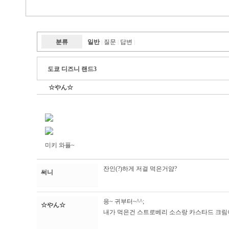
분류
일반
질문
답변
|
|
|
도쿄 디즈니 랜드3
☆やん☆
미키 와플~
잔인(?)하게 저걸 먹은거얌?
써니
응~ 귀부터~^^;
☆やん☆
내가 먹은건 스트로베리 소스랑 카스타드 크림