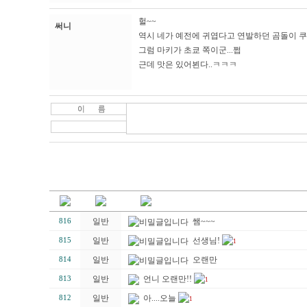
헐~~
써니
역시 네가 예전에 귀엽다고 연발하던 곰돌이 쿠키
그럼 마키가 초쿄 쪽이군...쩝
근데 맛은 있어뵌다..ㅋㅋㅋ
일반
쌤~~~
816
일반
선생님!
815
1
일반
오랜만
814
일반
언니 오랜만!!
813
1
일반
아....오늘
812
1