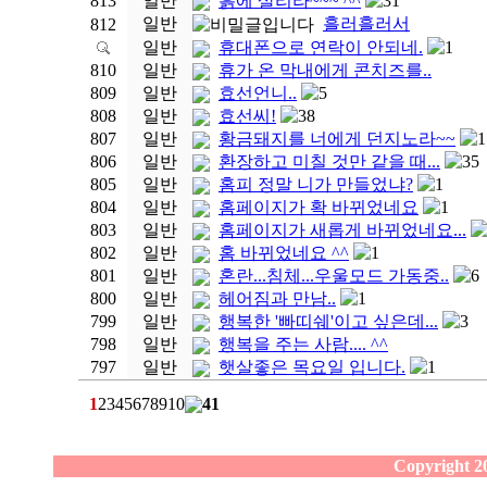
813
일반
흙에 살리라~~~ ^^
31
일반
흘러흘러서
812
일반
휴대폰으로 연락이 안되네.
1
810
일반
휴가 온 막내에게 콘치즈를..
809
일반
효선언니..
5
808
일반
효선씨!
38
807
일반
황금돼지를 너에게 던지노라~~
1
806
일반
환장하고 미칠 것만 같을 때...
35
805
일반
홈피 정말 니가 만들었냐?
1
804
일반
홈페이지가 확 바뀌었네요
1
803
일반
홈페이지가 새롭게 바뀌었네요...
802
일반
홈 바뀌었네요 ^^
1
801
일반
혼란...침체...우울모드 가동중..
6
800
일반
헤어짐과 만남..
1
799
일반
행복한 '빠띠쉐'이고 싶은데...
3
798
일반
행복을 주는 사람.... ^^
797
일반
햇살좋은 목요일 입니다.
1
1
2
3
4
5
6
7
8
9
10
41
Copyright 20