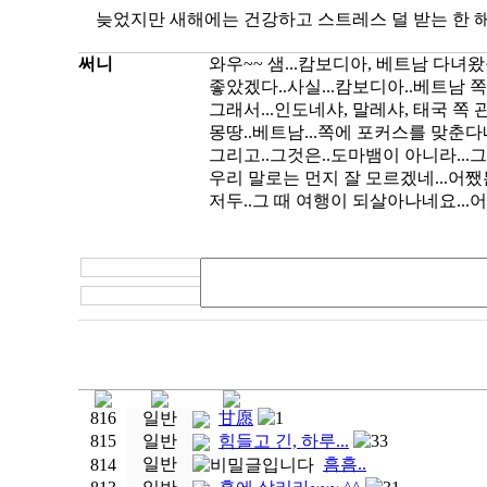
늦었지만 새해에는 건강하고 스트레스 덜 받는 한 
써니
와우~~ 샘...캄보디아, 베트남 다녀왔구
좋았겠다..사실...캄보디아..베트남 쪽
그래서...인도네샤, 말레샤, 태국 쪽 
몽땅..베트남...쪽에 포커스를 맞춘다네
그리고..그것은..도마뱀이 아니라...그
우리 말로는 먼지 잘 모르겠네...어쨌든
저두..그 때 여행이 되살아나네요...
816
일반
甘愿
1
815
일반
힘들고 긴, 하루...
33
일반
흠흠..
814