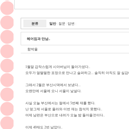
분류
일반
질문
답변
|
|
|
헤어짐과 만남..
함박울
1월말 갑작스럽게 시아버님이 돌아가셨다..
모두가 얼떨떨한 표정으로 만나고 슬퍼하고... 솔직히 아직도 잘 실감
그래서 2월은 부산시댁에서 보냈다...
오랜만에 서울에 오니 서울이 낯설다.
사실 오늘 부산에서는 절에서 5번째 재를 했다.
난 엊그제 서울로 올라와 이번 재는 참석치 못했다..
어제 남편은 부산으로 내려가 오늘 밤 돌아올것이다..
이제 49재도 2번 남았다..