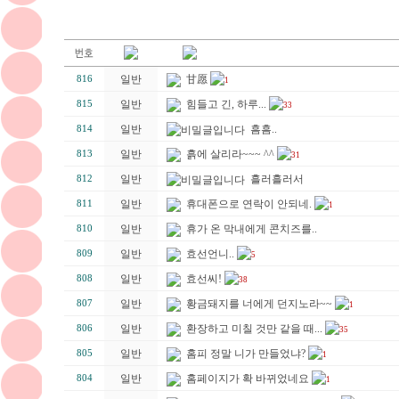
일반
甘愿
816
1
일반
힘들고 긴, 하루...
815
33
일반
흠흠..
814
일반
흙에 살리라~~~ ^^
813
31
일반
흘러흘러서
812
일반
휴대폰으로 연락이 안되네.
811
1
일반
휴가 온 막내에게 콘치즈를..
810
일반
효선언니..
809
5
일반
효선씨!
808
38
일반
황금돼지를 너에게 던지노라~~
807
1
일반
환장하고 미칠 것만 같을 때...
806
35
일반
홈피 정말 니가 만들었냐?
805
1
일반
홈페이지가 확 바뀌었네요
804
1