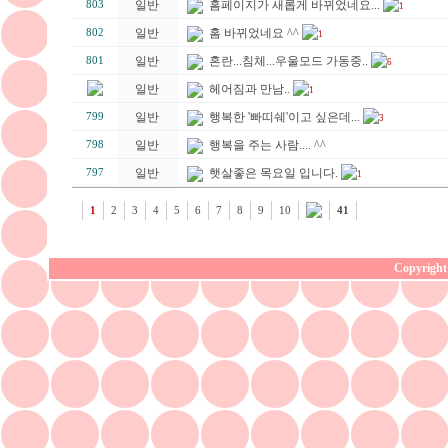
일반
홈페이지가 새롭게 바뀌었네요...
803
1
일반
홈 바뀌었네요 ^^
802
1
일반
혼란...침체...우울모드 가동중..
801
6
일반
헤어짐과 만남..
1
일반
행복한 '빠띠쉐'이고 싶은데...
799
3
일반
행복을 주는 사람.... ^^
798
일반
햇살좋은 목요일 입니다.
797
1
1
2
3
4
5
6
7
8
9
10
41
Copyright 