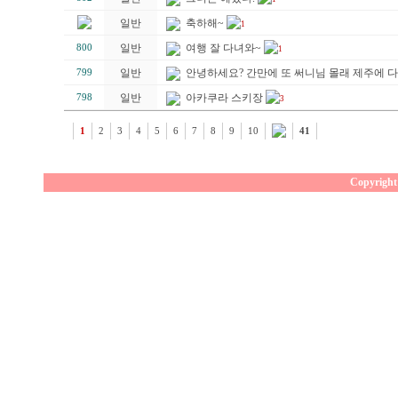
일반
축하해~
1
일반
여행 잘 다녀와~
800
1
일반
안녕하세요? 간만에 또 써니님 몰래 제주에 
799
일반
아카쿠라 스키장
798
3
1
2
3
4
5
6
7
8
9
10
41
Copyright 