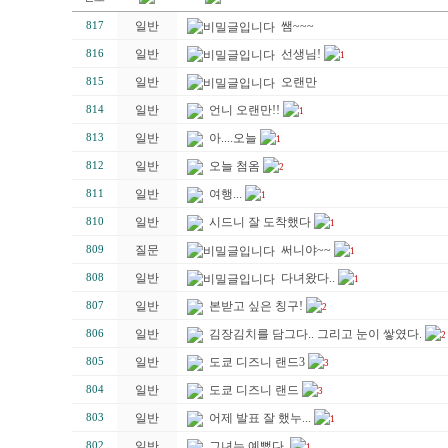
일반
쌤~~~
817
일반
선생님!
816
1
일반
오랜만
815
일반
언니 오랜만!!
814
1
일반
아....오늘
813
1
일반
오늘 첨옴
812
2
일반
여행...
811
1
일반
시드니 잘 도착했다
810
1
질문
써니야~~
809
1
일반
다녀왔다..
808
1
일반
본받고 싶은 칭구!
807
2
일반
김장김치를 담그다.. 그리고 눈이 쌓였다.
806
2
일반
도쿄 디즈니 랜드3
805
3
일반
도쿄 디즈니 랜드
804
3
일반
어제 발표 잘 했누...
803
1
일반
그녀는 예뻤다.
802
1