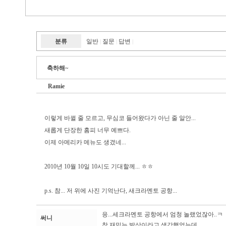
분류
일반
질문
답변
|
|
|
축하해~
Ramie
이렇게 바뀔 줄 모르고, 무심코 들어왔다가 아닌 줄 알안...
새롭게 단장한 홈피 너무 예쁘다.
이제 아메리카 메뉴도 생겼네...
2010년 10월 10일 10시도 기대할께... ㅎㅎ
p.s. 참... 저 위에 사진 기억난다, 새크라멘토 공항...
응...세크라멘토 공항에서 엄청 놀랬었잖아..ㅋ
써니
참 재밌는 발상이라고 생각했었는데....