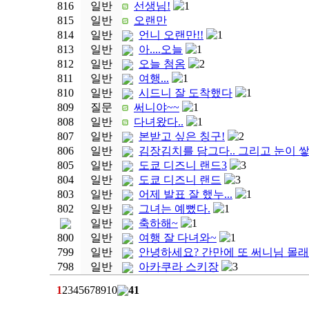
816
일반
선생님!
1
815
일반
오랜만
814
일반
언니 오랜만!!
1
813
일반
아....오늘
1
812
일반
오늘 첨옴
2
811
일반
여행...
1
810
일반
시드니 잘 도착했다
1
809
질문
써니야~~
1
808
일반
다녀왔다..
1
807
일반
본받고 싶은 칭구!
2
806
일반
김장김치를 담그다.. 그리고 눈이 쌓
805
일반
도쿄 디즈니 랜드3
3
804
일반
도쿄 디즈니 랜드
3
803
일반
어제 발표 잘 했누...
1
802
일반
그녀는 예뻤다.
1
일반
축하해~
1
800
일반
여행 잘 다녀와~
1
799
일반
안녕하세요? 간만에 또 써니님 몰래
798
일반
아카쿠라 스키장
3
1
2
3
4
5
6
7
8
9
10
41