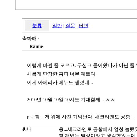
분류
일반
|
질문
|
답변
|
축하해~
Ramie
이렇게 바뀔 줄 모르고, 무심코 들어왔다가 아닌 줄 알
새롭게 단장한 홈피 너무 예쁘다.
이제 아메리카 메뉴도 생겼네...
2010년 10월 10일 10시도 기대할께... ㅎㅎ
p.s. 참... 저 위에 사진 기억난다, 새크라멘토 공항...
써니
응...세크라멘토 공항에서 엄청 놀랬
참 재밌는 발상이라고 생각했었는데...