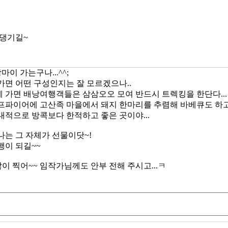
 댕기길~
마이 가는구나...^^;
가면 어떤 구성인지는 잘 모르겠으나..
 가면 배낭여행객들은 삼삼오오 모여 반드시 트렉킹을 한단다...
프파이어에 고산족 마을에서 돼지 한마리를 추렴해 바베큐도 하고
대적으로 방콕보다 한적하고 좋은 곳이야...
나는 그 자체가 선물이닷~!
행이 되길~~
보 많이 찍어~~ 임작가님께도 안부 전해 주시고...ㅋ