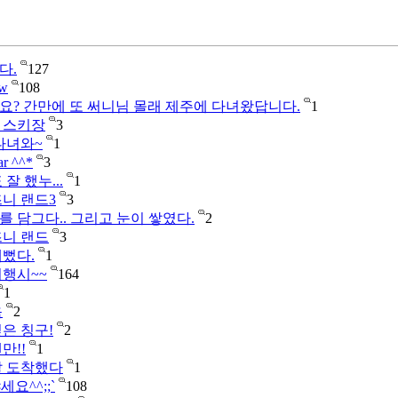
다.
127
ew
108
? 간만에 또 써니님 몰래 제주에 다녀왔답니다.
1
 스키장
3
다녀와~
1
ar ^^*
3
잘 했누...
1
니 랜드3
3
 담그다.. 그리고 눈이 쌓였다.
2
즈니 랜드
3
뻤다.
1
여행시~~
164
1
옴
2
은 칭구!
2
만!!
1
잘 도착했다
1
냐세요^^;;`
108