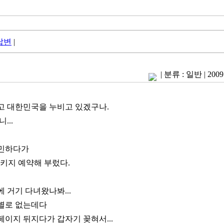
답변
|
|
분류 : 일반
|
2009
고 대한민국을 누비고 있겠구나.
...
고민하다가
패키지 예약해 부렀다.
 거기 다녀왔나봐...
별로 없는데다
이지 뒤지다가 갑자기 꽂혀서...