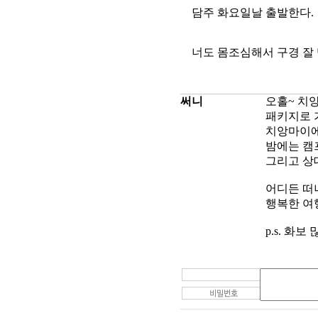
담주 화요일날 출발한다.
너도 몸조심해서 구경 잘
써니
오홀~ 치앙
패키지로 
치앙마이에
밤에는 캠
그리고 상
어디든 떠
행복한 여
p.s. 화