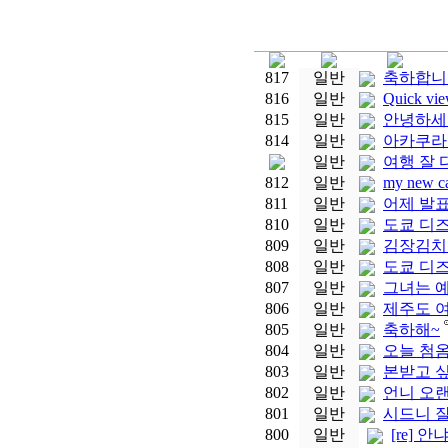
817
일반
축하합니
816
일반
Quick vi
815
일반
안녕하세요
814
일반
아카쿠라
일반
여행 잘 
812
일반
my new c
811
일반
어제 발표 
810
일반
도쿄 디즈
809
일반
김장김치를
808
일반
도쿄 디
807
일반
그녀는 예
806
일반
제주도 
805
일반
축하해~
804
일반
오늘 첨
803
일반
본받고 싶
802
일반
언니 오랜
801
일반
시드니 
800
일반
[re] 안