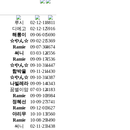
루시
02·12·11
8811
디에고
02·12·12
5916
해롱이
09·06·01
5690
☆やん☆
09·02·21
5369
Ramie
09·07·30
4674
써니
03·03·12
4556
Ramie
09·09·17
4536
☆やん☆
09·10·31
4447
함박울
09·11·21
4430
☆やん☆
09·10·31
4387
나빌레라
09·09·14
4343
꿈별이맘
07·03·12
4183
Ramie
09·09·10
3984
정혜선
10·09·27
3741
Ramie
09·12·01
3627
야리무
10·10·13
3560
Ramie
10·08·29
3490
써니
02·11·23
3438