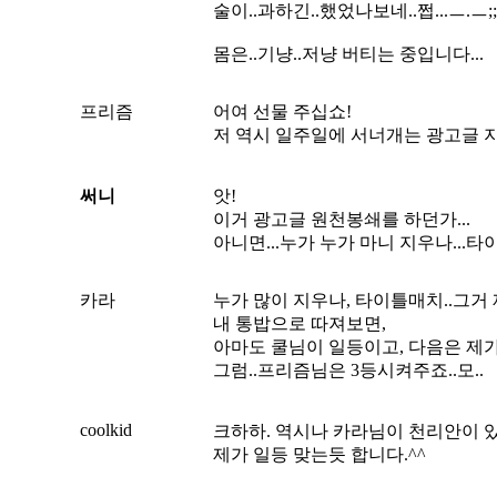
술이..과하긴..했었나보네..쩝...ㅡ.ㅡ;;
몸은..기냥..저냥 버티는 중입니다...
프리즘
어여 선물 주십쇼!
저 역시 일주일에 서너개는 광고글 지우
써니
앗!
이거 광고글 원천봉쇄를 하던가...
아니면...누가 누가 마니 지우나...타
카라
누가 많이 지우나, 타이틀매치..그거
내 통밥으로 따져보면,
아마도 쿨님이 일등이고, 다음은 제가 
그럼..프리즘님은 3등시켜주죠..모..
coolkid
크하하. 역시나 카라님이 천리안이 
제가 일등 맞는듯 합니다.^^