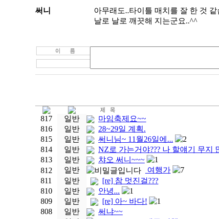
써니
아무래도..타이틀 매치를 잘 한 것 같
날로 날로 깨끗해 지는군요..^^
817
일반
마임축제요~~
816
일반
28~29일 계획.
815
일반
써니님~ 11월26일에...
2
814
일반
NZ로 가는거야??? 나 할얘기 무지 많
813
일반
챠오 써니~~~
1
일반
여행가
7
812
811
일반
[re] 참 멋진걸???
810
일반
안녕...
1
809
일반
[re] 아~ 바다!
1
808
일반
써냐~~