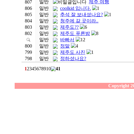
일반
제주 여행
807
806
일반
coolkid 입니다.
1
805
일반
추석 잘 보내셨나요?
1
804
일반
청주에 갈 곳이라..
803
일반
제주도??
6
802
일반
제주도 푸른밤
8
일반
바빠서
12
800
일반
정말
4
799
일반
제주도 사진
1
798
일반
정하셨나요?
1
2
3
4
5
6
7
8
9
10
41
Copyright 20