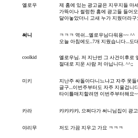
옐로우
제 홈에 있는 광고글은 지우지들 마세
가뜩이나 썰렁한 홈에 광고들 들어
달아놓았더니 고새 누가 지웠더라구요 
써니
ㅋㅋㅋ 역쉬...옐로우님다워용~~ ^^
오늘 아침에도..7개 지웠습니다...도대
coolkid
옐로우님. 저 지난번 그 사건이후로 
절대로 지운 사람 저 아닙니다. ^^;;
미키
지난주 싸돌아다니느냐고 자주 못들어
글구...이번주부터도 자주 지울겁니다.
타이틀매치할려면 이번주부터해요~~
카라
캬캬캬캬, 으쩌다가 써니님집이 광고
야리무
저도 가끔 지우고 가요 ㅋㅋㅋ