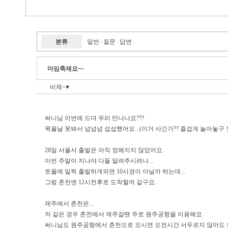
분류
일반
질문
답변
|
|
|
마임축제요~~
비체~♥
써니님 이번에 드뎌 우리 만나나요???
목욜날 못봐서 넘넘넘 섭섭했어요...(이거 사긴가?? 즐겁게 놀아놓구 뒷북
28일 서울서 출발은 아직 정해지지 않았어요.
이번 주말이 지나야 다들 알려주시려나...
토욜에 일찍 출발하게되면 10시경이 아닐까 하는데...
그럼 춘천엔 12시전후로 도착할꺼 같구요.
제주에서 춘천은...
저 같은 경우 춘천에서 제주갈땐 주로 원주공항을 이용해요.
써니님도 원주공항에서 춘천으로 오시면 오전시간 서두르지 않아도 되