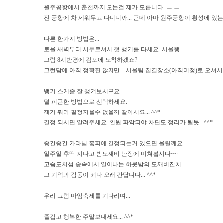
원주공항에서 춘천까지 오는걸 제가 모릅니다. ㅡ.ㅡ
전 공항에 차 세워두고 다니니까... 근데 아마 원주공항이 횡성에 있는거
다른 한가지 방법은...
토욜 새벽부터 서두르셔서 첫 뱅기를 타세요..서울행...
그럼 8시반경에 김포에 도착하겠죠?
그런담에 아직 정확진 않지만... 서울팀 집결장소(아직미정)로 오셔서 같
뱅기 스케줄 잘 챙겨보시구요
덜 피곤한 방법으로 선택하세요.
제가 뭐라 결정지을수 없을꺼 같아서요... ^^*
결정 되시면 알려주세요. 인원 파악되야 차편도 정리가 될듯.. ^^*
중간중간 카라님 홈피에 결정되는거 있으면 올릴께요...
일주일 후딱 지나고 밤도깨비 난장에 미쳐봅시다~~
고슴도치섬 숲속에서 일어나는 하룻밤의 도깨비잔치...
그 기억과 감동이 꾀나 오래 간답니다... ^^*
우리 그럼 마임축제를 기다리며...
즐겁고 행복한 주말보내세요... ^^*