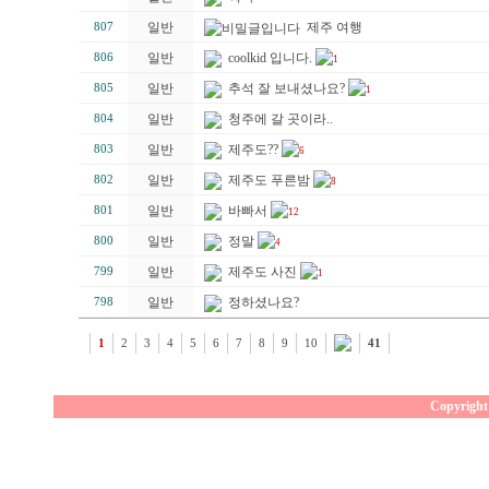
일반
제주 여행
807
일반
coolkid 입니다.
806
1
일반
추석 잘 보내셨나요?
805
1
일반
청주에 갈 곳이라..
804
일반
제주도??
803
6
일반
제주도 푸른밤
802
8
일반
바빠서
801
12
일반
정말
800
4
일반
제주도 사진
799
1
일반
정하셨나요?
798
1
2
3
4
5
6
7
8
9
10
41
Copyright 