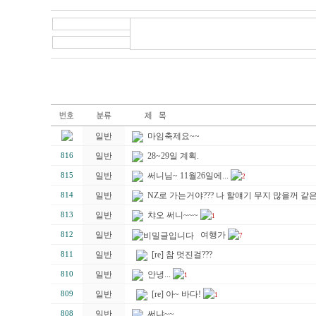
일반
마임축제요~~
일반
28~29일 계획.
816
일반
써니님~ 11월26일에...
815
2
일반
NZ로 가는거야??? 나 할얘기 무지 많을꺼 같은데.
814
일반
챠오 써니~~~
813
1
일반
여행가
812
7
일반
[re] 참 멋진걸???
811
일반
안녕...
810
1
일반
[re] 아~ 바다!
809
1
일반
써냐~~
808