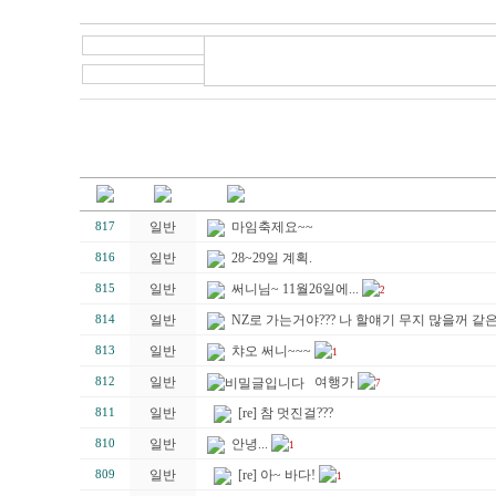
일반
마임축제요~~
817
일반
28~29일 계획.
816
일반
써니님~ 11월26일에...
815
2
일반
NZ로 가는거야??? 나 할얘기 무지 많을꺼 같은데.
814
일반
챠오 써니~~~
813
1
일반
여행가
812
7
일반
[re] 참 멋진걸???
811
일반
안녕...
810
1
일반
[re] 아~ 바다!
809
1