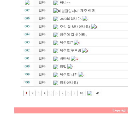
일반
써냐~~
일반
제주 여행
807
일반
coolkid 입니다.
806
1
일반
추석 잘 보내셨나요?
805
1
일반
청주에 갈 곳이라..
804
일반
제주도??
803
6
일반
제주도 푸른밤
802
8
일반
바빠서
801
12
일반
정말
800
4
일반
제주도 사진
799
1
일반
정하셨나요?
798
1
2
3
4
5
6
7
8
9
10
41
Copyright 