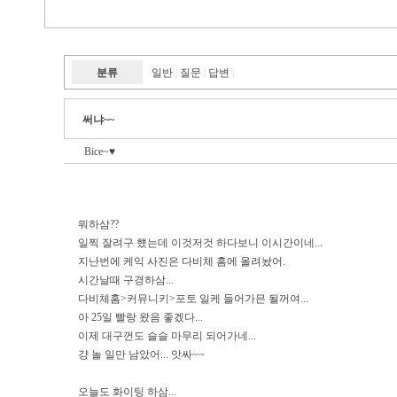
분류
일반
질문
답변
|
|
|
써냐~~
Bice~♥
뭐하삼??
일찍 잘려구 헀는데 이것저것 하다보니 이시간이네...
지난번에 케익 사진은 다비체 홈에 올려놨어.
시간날때 구경하삼...
다비체홈>커뮤니키>포토 일케 들어가믄 될꺼여...
아 25일 빨랑 왔음 좋겠다...
이제 대구껀도 슬슬 마무리 되어가네...
걍 놀 일만 남았어... 앗싸~~
오늘도 화이팅 하삼...