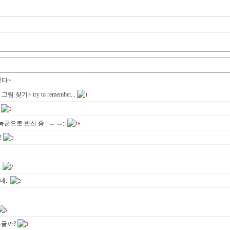
싶다~
 그림 찾기> try to remember...
1
2
 농군으로 변신 중...ㅡ.ㅡ;;
16
!
3
.
2
..
2
5
누굴까?
3