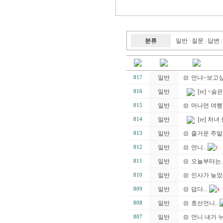
분류
일반
질문
답변
|
|
|
일반
언냐~보고
817
일반
[re] <숨은
816
일반
머나먼 여행
815
일반
[re] 처녀
814
일반
즐거운 주말
813
일반
언니..
812
1
일반
오늘부터는.
811
일반
인사가 늦었네
810
일반
덥다...
809
4
일반
효선언니..
808
일반
언니 내가 
807