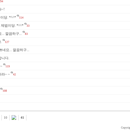
94
다~!
당. *^^*
154
~ 제법이당. *^^*
33
.. 깔끔하구...
83
.
127
예쁘네요... 깔끔하구...
하합니다.
~
119
버라~ ~
42
108
10
41
Copyri