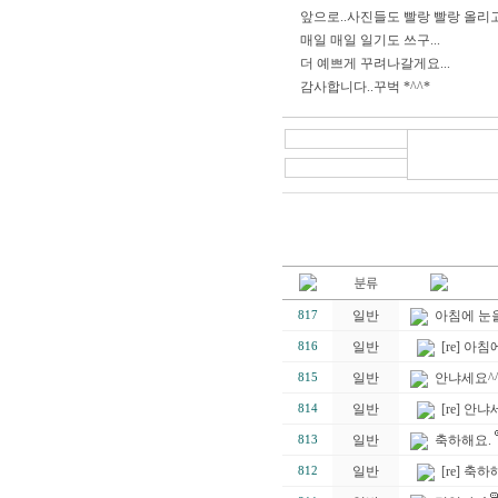
앞으로..사진들도 빨랑 빨랑 올리고.
매일 매일 일기도 쓰구...
더 예쁘게 꾸려나갈게요...
감사합니다..꾸벅 *^^*
일반
아침에 눈을 
817
일반
[re] 아침
816
일반
안냐세요^^;
815
일반
[re] 안냐
814
일반
축하해요.
813
일반
[re] 축하
812