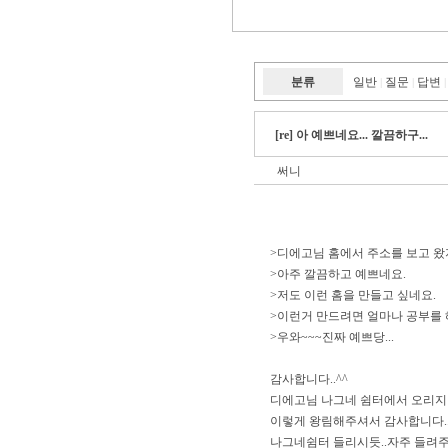
분류
일반
질문
답변
|
|
|
[re] 아 예쁘네요... 깔끔하구...
써니
>디에고님 홈에서 주소를 보고 왔
>아주 깔끔하고 예쁘네요.
>저도 이런 홈을 만들고 싶네요.
>이런거 만드려면 얼마나 공부를
>우와~~~진짜 예쁘당...
감사합니다..^^
디에고님 나그네 쉼터에서 오리지널
이렇게 왕림해주셔서 감사합니다.
나그네쉼터 들리시듯..자주 들려주