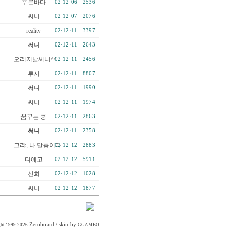
푸른바다
02·12·06
2536
써니
02·12·07
2076
reality
02·12·11
3397
써니
02·12·11
2643
오리지날써니^^
02·12·11
2456
루시
02·12·11
8807
써니
02·12·11
1990
써니
02·12·11
1974
꿈꾸는 콩
02·12·11
2863
써니
02·12·11
2358
그랴, 나 달룡이다
02·12·12
2883
디에고
02·12·12
5911
선희
02·12·12
1028
써니
02·12·12
1877
Zeroboard
/ skin by
ght 1999-2026
GGAMBO