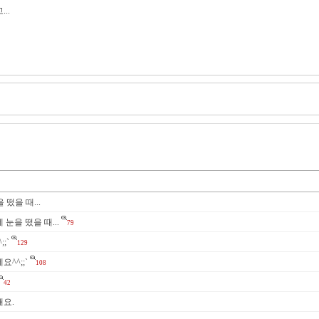
..
떴을 때...
에 눈을 떴을 때...
79
;`
129
세요^^;;`
108
42
해요.