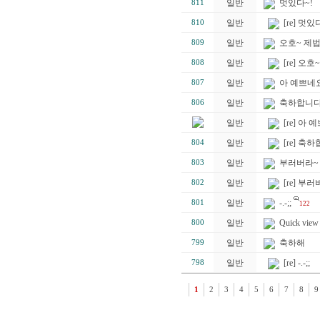
일반
멋있다~!
811
일반
[re] 멋있
810
일반
오호~ 제법이
809
일반
[re] 오호
808
일반
아 예쁘네요.
807
일반
축하합니다
806
일반
[re] 아 
일반
[re] 축
804
일반
부러버라~ 
803
일반
[re] 부러
802
일반
-.-;;
801
122
일반
Quick view
800
일반
축하해
799
일반
[re] -.-;;
798
1
2
3
4
5
6
7
8
9