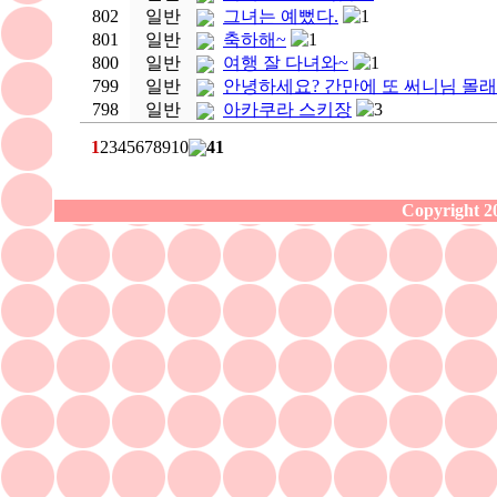
802
일반
그녀는 예뻤다.
1
801
일반
축하해~
1
800
일반
여행 잘 다녀와~
1
799
일반
안녕하세요? 간만에 또 써니님 몰래
798
일반
아카쿠라 스키장
3
1
2
3
4
5
6
7
8
9
10
41
Copyright 20