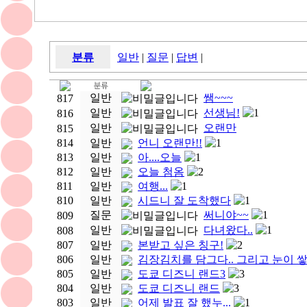
분류
일반
|
질문
|
답변
|
일반
쌤~~~
817
일반
선생님!
1
816
일반
오랜만
815
814
일반
언니 오랜만!!
1
813
일반
아....오늘
1
812
일반
오늘 첨옴
2
811
일반
여행...
1
810
일반
시드니 잘 도착했다
1
질문
써니야~~
1
809
일반
다녀왔다..
1
808
807
일반
본받고 싶은 칭구!
2
806
일반
김장김치를 담그다.. 그리고 눈이 쌓
805
일반
도쿄 디즈니 랜드3
3
804
일반
도쿄 디즈니 랜드
3
803
일반
어제 발표 잘 했누...
1