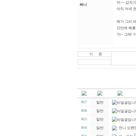
아~~ 갑자기
써니
아직 저녁 전
뭐가 그리 
간만에 해롱
'아~ 그래!
일반
817
일반
816
일반
815
일반
언니 오랜만
814