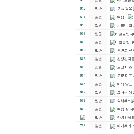
일반
아....오늘
813
일반
오늘 첨옴
812
일반
여행...
811
1
일반
시드니 잘
810
질문
809
일반
808
일반
본받고 싶은
807
일반
김장김치를 
806
일반
도쿄 디즈
805
일반
도쿄 디즈
804
일반
어제 발표 잘
803
일반
그녀는 예
802
일반
축하해~
801
일반
여행 잘 다
800
일반
안녕하세요
일반
아카쿠라 
798