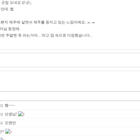
 군침 도네요 @.@;;
인데..쩝
바쁜지 제주에 살면서 제주를 등지고 있는 느낌이에요..ㅠ.ㅠ
이님 등장에..
 이번 주말엔 꼭 쉬는거야....'라고 맘 속으로 다짐했습니다...
쌤~~~
선생님!
1
오랜만
!!
1