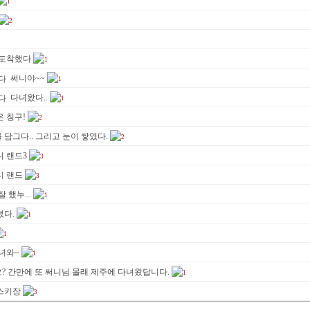
1
2
 도착했다
1
써니야~~
1
다녀왔다..
1
 칭구!
2
담그다.. 그리고 눈이 쌓였다.
2
니 랜드3
3
니 랜드
3
 했누...
1
뻤다.
1
1
녀와~
1
? 간만에 또 써니님 몰래 제주에 다녀왔답니다.
1
스키장
3