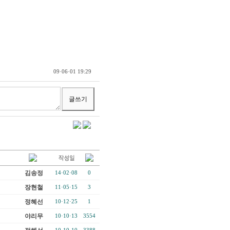
09·06·01 19:29
김송정
14·02·08
0
장현철
11·05·15
3
정혜선
10·12·25
1
야리무
10·10·13
3554