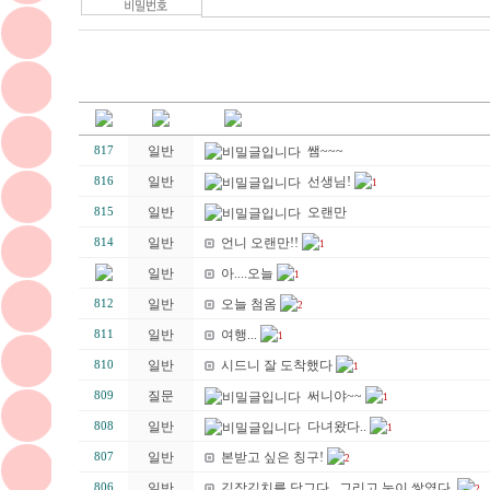
일반
쌤~~~
817
일반
선생님!
816
1
일반
오랜만
815
일반
언니 오랜만!!
814
1
일반
아....오늘
1
일반
오늘 첨옴
812
2
일반
여행...
811
1
일반
시드니 잘 도착했다
810
1
질문
써니야~~
809
1
일반
다녀왔다..
808
1
일반
본받고 싶은 칭구!
807
2
일반
김장김치를 담그다.. 그리고 눈이 쌓였다.
806
2