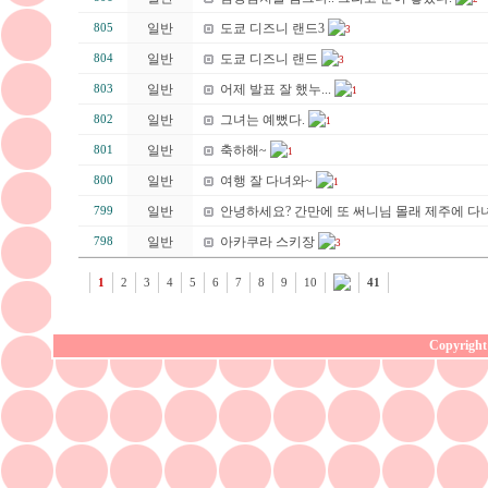
일반
도쿄 디즈니 랜드3
805
3
일반
도쿄 디즈니 랜드
804
3
일반
어제 발표 잘 했누...
803
1
일반
그녀는 예뻤다.
802
1
일반
축하해~
801
1
일반
여행 잘 다녀와~
800
1
일반
안녕하세요? 간만에 또 써니님 몰래 제주에 다
799
일반
아카쿠라 스키장
798
3
1
2
3
4
5
6
7
8
9
10
41
Copyright 