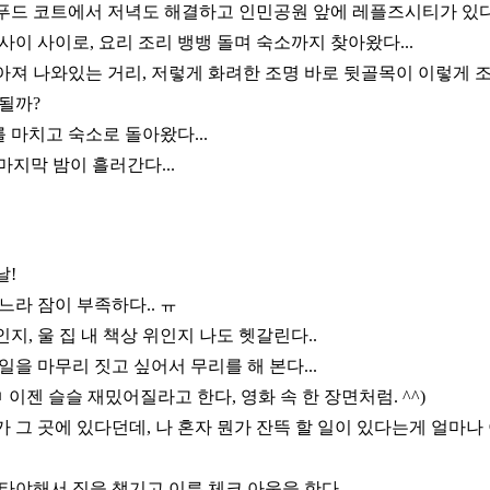
푸드 코트에서 저녁도 해결하고 인민공원 앞에 레플즈시티가 있다
사이 사이로, 요리 조리 뱅뱅 돌며 숙소까지 찾아왔다...
아져 나와있는 거리, 저렇게 화려한 조명 바로 뒷골목이 이렇게
될까?
마치고 숙소로 돌아왔다...
마지막 밤이 흘러간다...
날!
 하느라 잠이 부족하다.. ㅠ
지, 울 집 내 책상 위인지 나도 헷갈린다..
일을 마무리 짓고 싶어서 무리를 해 본다...
이젠 슬슬 재밌어질라고 한다, 영화 속 한 장면처럼. ^^)
 그 곳에 있다던데, 나 혼자 뭔가 잔뜩 할 일이 있다는게 얼마
 타야해서 짐을 챙기고 이른 체크 아웃을 한다..