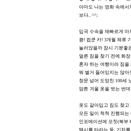
아마도 나는 영화 속에서
보다.. ^^;
입국 수속을 재빠르게 마치고
쾅! 컵쿤 카! 3개월 체류 가
눌러앉을까 잠시 기분좋은
얼른 짐을 찾기 전에 화
혼자 하는 여행이라 짐을 
뭐 별거 들어있지는 않아도
창문 넘어 도망친 100세 
암튼 겨울 옷을 벗는 번데
옷도 갈아입고 짐도 찾고 
모든 일이 척척 진행되는 
인포메이션에 모칫(북부 
택시를 타라는 둥, 기차를