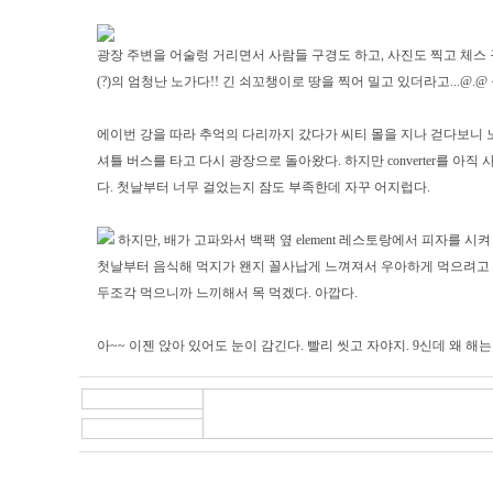
광장 주변을 어술렁 거리면서 사람들 구경도 하고, 사진도 찍고 체스 
(?)의 엄청난 노가다!! 긴 쇠꼬챙이로 땅을 찍어 밀고 있더라고...@.@ 물 
에이번 강을 따라 추억의 다리까지 갔다가 씨티 몰을 지나 걷다보니 노란색 
셔틀 버스를 타고 다시 광장으로 돌아왔다. 하지만 converter를 
다. 첫날부터 너무 걸었는지 잠도 부족한데 자꾸 어지럽다.
하지만, 배가 고파와서 백팩 옆 element 레스토랑에서 피자를 시켜
첫날부터 음식해 먹지가 왠지 꼴사납게 느껴져서 우아하게 먹으려고 했는
두조각 먹으니까 느끼해서 목 먹겠다. 아깝다.
아~~ 이젠 앉아 있어도 눈이 감긴다. 빨리 씻고 자야지. 9신데 왜 해는