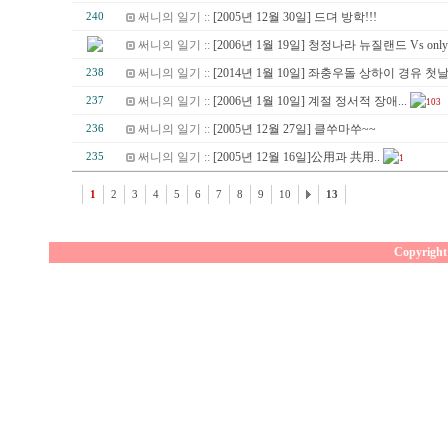
써니의 일기 ::
[2005년 12월 30일] 드뎌 방학!!!
240
써니의 일기 ::
[2006년 1월 19일] 청정나라 뉴질랜드 Vs only o
써니의 일기 ::
[2014년 1월 10일] 좌충우돌 상하이 경유 첫날
238
써니의 일기 ::
[2006년 1월 10일] 계절 정서적 장애...
237
103
써니의 일기 ::
[2005년 12월 27일] 클쑤마쑤~~
236
써니의 일기 ::
[2005년 12월 16일]公用과 共用..
235
1
1
2
3
4
5
6
7
8
9
10
13
Copyright 