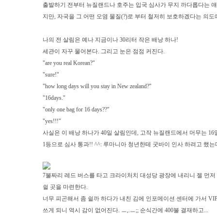
출발하기 전부터 뉴질랜드나 호주는 입국 심사가 무지 까다롭다는 얘기
지만, 자국을 그 어떤 오염 물질(?)로 부터 철저히 보호하겠다는 의도
나의 전 살림은 예나 지금이나 30리터 작은 배낭 하나!
세관이 자꾸 물어본다. 그리고 눈은 점점 커진다.
"are you real Korean?"
"sure!"
"how long days will you stay in New zealand?"
"16days."
"only one bag for 16 days??"
"yes!!!"
사실은 이 배낭 하나가 40일 살림인데, 고작 뉴질랜드에서 머무는 1
1등으로 심사 통과!! ^^: 루마니아 청년한테 굿바이 인사 하려고 했는
7불짜리 레드 버스를 타고 크라이처치 대성당 광장에 내리니 젤 먼저 눈에 
쉴 곳을 마련한다.
너무 피곤해서 좀 쉴까 하다가 내친 김에 인포메이션 센터에 가서 V
쓰게 되니 역시 감이 없어진다. ㅡ,.ㅡ;; 순식간에 400불 결재하고...