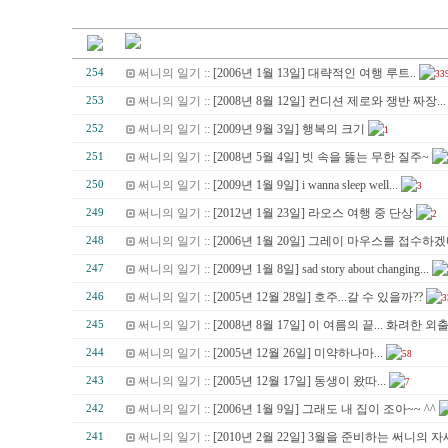
써니의 일기 ::
[2006년 1월 13일] 대략적인 여행 루트..
254
33
써니의 일기 ::
[2008년 8월 12일] 컨디션 제로와 쟁반 짜장...
253
써니의 일기 ::
[2009년 9월 3일] 행복의 크기
252
1
써니의 일기 ::
[2008년 5월 4일] 빗 속을 뚫는 무한 질주~
251
써니의 일기 ::
[2009년 1월 9일] i wanna sleep well...
250
3
써니의 일기 ::
[2012년 1월 23일] 라오스 여행 중 단상
249
2
써니의 일기 ::
[2006년 1월 20일] 그레이 마우스를 접수하겠다
248
써니의 일기 ::
[2009년 1월 8일] sad story about changing...
247
써니의 일기 ::
[2005년 12월 28일] 호주...갈 수 있을까??
246
3
써니의 일기 ::
[2008년 8월 17일] 이 여름의 끝... 화려한 외출
245
써니의 일기 ::
[2005년 12월 26일] 미약하나마...
244
58
써니의 일기 ::
[2005년 12월 17일] 동생이 왔따...
243
7
써니의 일기 ::
[2006년 1월 9일] 그래도 내 집이 조아~~ ^^
242
써니의 일기 ::
[2010년 2월 22일] 3월을 준비하는 써니의 자세
241