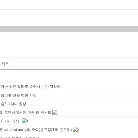
체코
|
|
태어난 곳은 달라도 죽어서는 한 자리에..
필립스를 만들 뻔한 사연..
술? 그러나 일상...
크] 호엔성에서의 여름 밤 콘서트
1
] 거리에서..
1
 sound of music의 추억(볼프강제와 몬트제)
1