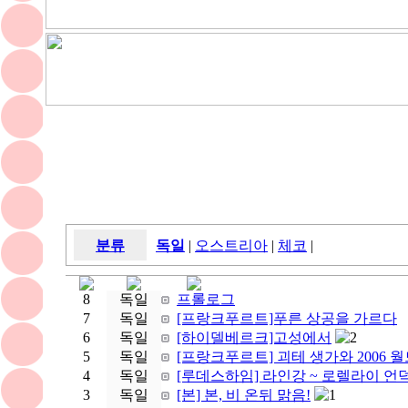
분류
독일
|
오스트리아
|
체코
|
8
독일
프롤로그
7
독일
[프랑크푸르트]푸른 상공을 가르다
6
독일
[하이델베르크]고성에서
2
5
독일
[프랑크푸르트] 괴테 생가와 2006 월
4
독일
[루데스하임] 라인강 ~ 로렐라이 언
3
독일
[본] 본, 비 온뒤 맑음!
1