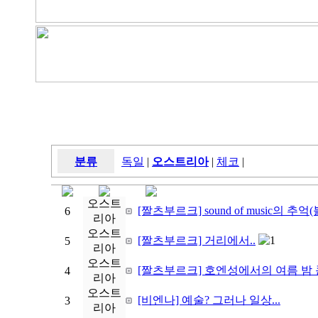
분류
독일
|
오스트리아
|
체코
|
오스트
[짤츠부르크] sound of music의 
6
리아
오스트
[짤츠부르크] 거리에서..
1
5
리아
오스트
[짤츠부르크] 호엔성에서의 여름 밤
4
리아
오스트
[비엔나] 예술? 그러나 일상...
3
리아