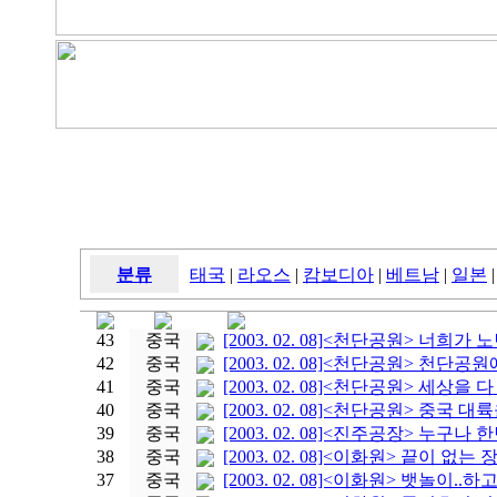
분류
태국
|
라오스
|
캄보디아
|
베트남
|
일본
|
43
중국
[2003. 02. 08]<천단공원> 너희가 
42
중국
[2003. 02. 08]<천단공원> 천단
41
중국
[2003. 02. 08]<천단공원> 세상을 다
40
중국
[2003. 02. 08]<천단공원> 중국 대
39
중국
[2003. 02. 08]<진주공장> 누구
38
중국
[2003. 02. 08]<이화원> 끝이 없는 
37
중국
[2003. 02. 08]<이화원> 뱃놀이..하