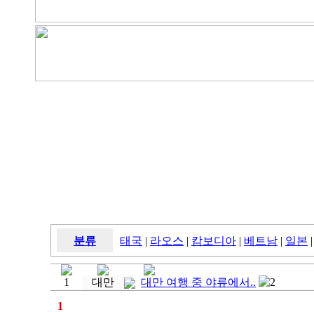
분류
태국
|
라오스
|
캄보디아
|
베트남
|
일본
|
1
대만
대만 여행 중 야류에서..
2
1