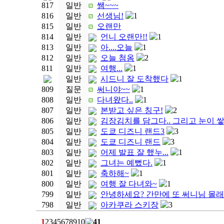
817
일반
쌤~~~
816
일반
선생님!
1
815
일반
오랜만
814
일반
언니 오랜만!!
1
813
일반
아....오늘
1
812
일반
오늘 첨옴
2
811
일반
여행...
1
일반
시드니 잘 도착했다
1
809
질문
써니야~~
1
808
일반
다녀왔다..
1
807
일반
본받고 싶은 칭구!
2
806
일반
김장김치를 담그다.. 그리고 눈이 쌓
805
일반
도쿄 디즈니 랜드3
3
804
일반
도쿄 디즈니 랜드
3
803
일반
어제 발표 잘 했누...
1
802
일반
그녀는 예뻤다.
1
801
일반
축하해~
1
800
일반
여행 잘 다녀와~
1
799
일반
안녕하세요? 간만에 또 써니님 몰래
798
일반
아카쿠라 스키장
3
1
2
3
4
5
6
7
8
9
10
41