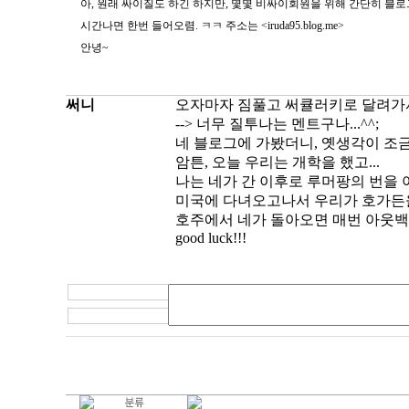
아, 원래 싸이질도 하긴 하지만, 몇몇 비싸이회원을 위해 간단히 블로
시간나면 한번 들어오렴. ㅋㅋ 주소는 <iruda95.blog.me>
안녕~
써니
오자마자 짐풀고 써큘러키로 달려가서 
--> 너무 질투나는 멘트구나...^^;
네 블로그에 가봤더니, 옛생각이 조금 
암튼, 오늘 우리는 개학을 했고...
나는 네가 간 이후로 루머팡의 번을 아
미국에 다녀오고나서 우리가 호가든
호주에서 네가 돌아오면 매번 아웃백
good luck!!!