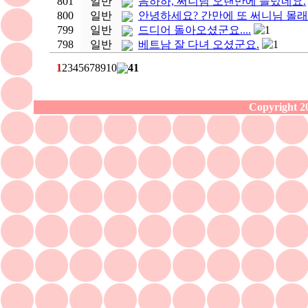
801
일반
음하하, 써니님 오랜만에 들렀네요.
800
일반
안녕하세요? 간만에 또 써니님 몰래
799
일반
드디어 돌아오셨군요....
1
798
일반
베트남 잘 다녀 오셨군요.
1
1
2
3
4
5
6
7
8
9
10
41
Copyright 20