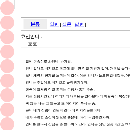
분류
일반
|
질문
|
답변
|
효선언니..
호호
밑에 현숙이도 와있네..반가워..
언니 말대로 쉬지않고 학교에 오니깐 정말 지친거 같아. 개학날 올때
보니 체력의 한계를 느끼는거 같아..이룬.언니가 들으면 화내겠군. 아
언니는 주말에도 쉬지않고 돌아댕기잖아.
현숙이 말처럼 정말 홈피는 여행사 홈피 수준..
지금 전담시간인데 여기저기 대학원을 알아보다 더 머릿속이 복잡해젼.
귀 얇은 나는 그 말듣고 또 이리저리 쑤시는 중.
근데 내가 정립이 안된거 같아 더 어지러울뿐이다.
내가 뚜렷한 소신이 있으면 좋은데..아직 나 맘뿐인가봐.
언니를 만나서 상담을 좀 받아야 되크라. 언니는 상담 전공이잖소.ㅋ