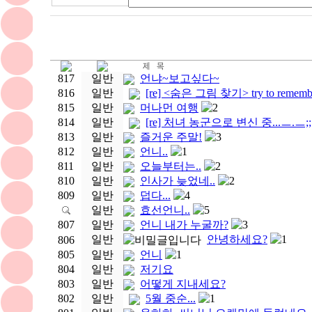
817
일반
언냐~보고싶다~
816
일반
[re] <숨은 그림 찾기> try to remembe
815
일반
머나먼 여행
2
814
일반
[re] 처녀 농군으로 변신 중...ㅡ.ㅡ;;
813
일반
즐거운 주말!
3
812
일반
언니..
1
811
일반
오늘부터는..
2
810
일반
인사가 늦었네..
2
809
일반
덥다...
4
일반
효선언니..
5
807
일반
언니 내가 누굴까?
3
일반
안녕하세요?
1
806
805
일반
언니
1
804
일반
저기요
803
일반
어떻게 지내세요?
802
일반
5월 중순...
1