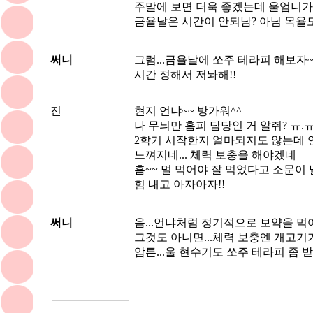
주말에 보면 더욱 좋겠는데 울엄니가
금욜날은 시간이 안되남? 아님 목욜도
써니
그럼...금욜날에 쏘주 테라피 해보자~~
시간 정해서 저놔해!!
진
현지 언냐~~ 방가워^^
나 무늬만 홈피 담당인 거 알쥐? ㅠ.
2학기 시작한지 얼마되지도 않는데 언
느껴지네... 체력 보충을 해야겠네
흠~~ 멀 먹어야 잘 먹었다고 소문이 
힘 내고 아자아자!!
써니
음...언냐처럼 정기적으로 보약을 먹어
그것도 아니면...체력 보충엔 개고기
암튼...울 현수기도 쏘주 테라피 좀 받