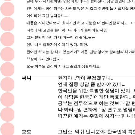
근데 누가 피서랜하맨? 엉덩이 땀띠나게 받아신디..정말 얄밉네 그려.
언니에게는 힘이 되주는 사람도 많은 거 같고 주변에 늘 시끌시끌 한거
어이하여 그런 능력을?........
태풍은 지나갔나보다. 흐리기만 하고 기분은 더 센티멘탈 해지고.ㅋ
나중에 내 고민을 들어줘...나 머리가 돌아버릴 지경...
그거 뿐만이 아니라 내 마음이 안 좋아..ㅠㅠ
언니 너무 힘빠지게 이야기 했다. 미안.
원어민 하고는 잘 하고 있는거야? 이룬..맨날 영어로 샬라샬라 해야해
52살이라서 안타깝다..
오늘 하루도 열심히 지내고 즐겁게 생활하셔요..
써니
현지야...맘이 무겁겠구나..
언제 집중 상담 좀 받아야 겠네...
한국인을 위한 특별한 상담이 있지...
이 상담은 한국인에게만 특효란다...
공부는 전투적으로 하는 것보다 맘 편
나 봐라...맘 편하게 1정 연수도 널럴하게
따끈한 얘기는 주말에 하자~~ 힘 내!!
호호
고맙소..역쉬 언니뿐야. 한국인의 특