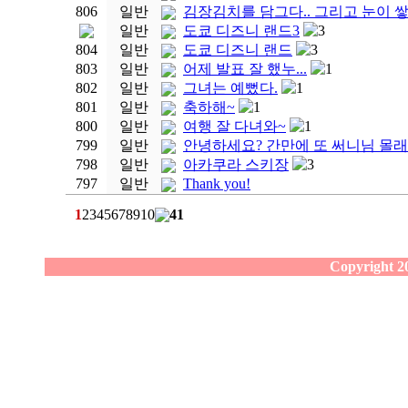
806
일반
김장김치를 담그다.. 그리고 눈이 쌓
일반
도쿄 디즈니 랜드3
3
804
일반
도쿄 디즈니 랜드
3
803
일반
어제 발표 잘 했누...
1
802
일반
그녀는 예뻤다.
1
801
일반
축하해~
1
800
일반
여행 잘 다녀와~
1
799
일반
안녕하세요? 간만에 또 써니님 몰래
798
일반
아카쿠라 스키장
3
797
일반
Thank you!
1
2
3
4
5
6
7
8
9
10
41
Copyright 20