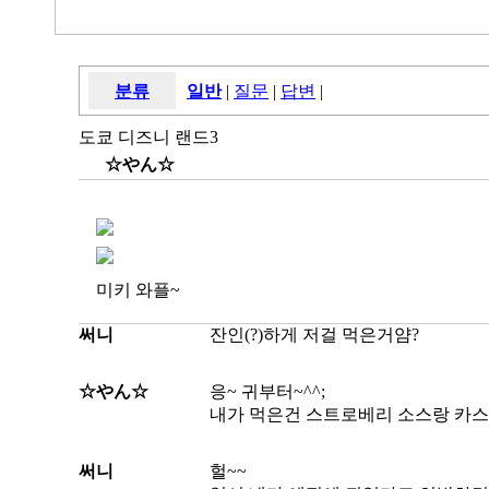
분류
일반
|
질문
|
답변
|
도쿄 디즈니 랜드3
☆やん☆
미키 와플~
써니
잔인(?)하게 저걸 먹은거얌?
☆やん☆
응~ 귀부터~^^;
내가 먹은건 스트로베리 소스랑 카스
써니
헐~~