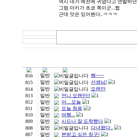
역시 네가 예전에 귀엽다고 연발하던 
그럼 마키가 초쿄 쪽이군...쩝
근데 맛은 있어뵌다..ㅋㅋㅋ
일반
쌤~~~
816
일반
선생님!
1
815
일반
오랜만
814
813
일반
언니 오랜만!!
1
812
일반
아....오늘
1
811
일반
오늘 첨옴
2
810
일반
여행...
1
809
일반
시드니 잘 도착했다
1
일반
다녀왔다..
1
808
807
일반
본받고 싶은 칭구!
2