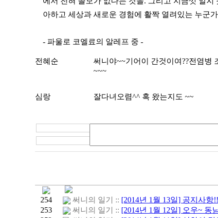
에서 전혀 쓸모가 없다는 것을. 그리고 지금껏 알지 
아하고 세상과 새로운 경험에 활짝 열려있는 누군가
- 파울로 코엘료의 알레프 중 -
전혜순
써니야~~기어이 간것이여??전염병 조
~~~
심랑
잘다녀오렴^^ 혹 왔는지도 ~~
254
써니의 일기 ::
[2014년 1월 13일] 공지사항!
253
써니의 일기 ::
[2014년 1월 12일] 오우~ 