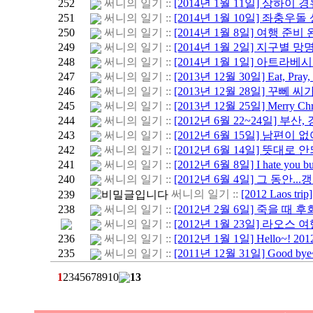
252
써니의 일기 ::
[2014년 1월 11일] 상하이 
251
써니의 일기 ::
[2014년 1월 10일] 좌충우
250
써니의 일기 ::
[2014년 1월 8일] 여행 준비 완료
249
써니의 일기 ::
[2014년 1월 2일] 지구별 망
248
써니의 일기 ::
[2014년 1월 1일] 아트라베시아
247
써니의 일기 ::
[2013년 12월 30일] Eat, Pray,
246
써니의 일기 ::
[2013년 12월 28일] 꾸뻬 
245
써니의 일기 ::
[2013년 12월 25일] Merry Chri
244
써니의 일기 ::
[2012년 6월 22~24일] 부산
243
써니의 일기 ::
[2012년 6월 15일] 남편이 없
242
써니의 일기 ::
[2012년 6월 14일] 뜻대로 안
241
써니의 일기 ::
[2012년 6월 8일] I hate you but 
240
써니의 일기 ::
[2012년 6월 4일] 그 동안.
써니의 일기 ::
[2012 Laos tri
239
238
써니의 일기 ::
[2012년 2월 6일] 죽을 때 
써니의 일기 ::
[2012년 1월 23일] 라오스 
236
써니의 일기 ::
[2012년 1월 1일] Hello~! 201
235
써니의 일기 ::
[2011년 12월 31일] Good bye~
1
2
3
4
5
6
7
8
9
10
13